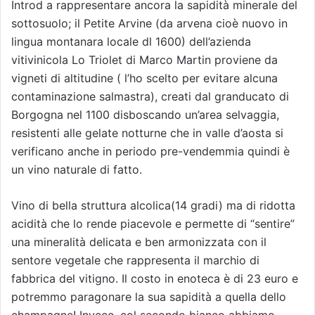
Introd a rappresentare ancora la sapidità minerale del
sottosuolo; il Petite Arvine (da arvena cioè nuovo in
lingua montanara locale dl 1600) dell’azienda
vitivinicola Lo Triolet di Marco Martin proviene da
vigneti di altitudine ( l’ho scelto per evitare alcuna
contaminazione salmastra), creati dal granducato di
Borgogna nel 1100 disboscando un’area selvaggia,
resistenti alle gelate notturne che in valle d’aosta si
verificano anche in periodo pre-vendemmia quindi è
un vino naturale di fatto.
Vino di bella struttura alcolica(14 gradi) ma di ridotta
acidità che lo rende piacevole e permette di “sentire”
una mineralità delicata e ben armonizzata con il
sentore vegetale che rappresenta il marchio di
fabbrica del vitigno. Il costo in enoteca è di 23 euro e
potremmo paragonare la sua sapidità a quella dello
champagne! Invece, col secondo bianco abbiamo