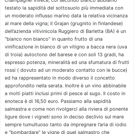
testato la sapidità del sottosuolo più immediata con
un moderato influsso marino data la relativa vicinanza
al mare della vigna; il Grajan (grugnito in finlandese)
dell’azienda vitivinicola Ruggiero di Barletta (BA) è un
“bianco non bianco” in quanto frutto di una
vinificazione in bianco di un vitigno a bacca nera (uva
di troia) autoctono del barese e con soli 13 gradi, ha
espresso potenza, mineralità ed una sfumatura di frutti
rossi ( dovuto ad un moderato contatto con le bucce)
ed ha rappresentato in modo diverso il concetto
approfondito nella serata. Inoltre è un vino abbinabile
a molti piatti inclusi primi di pesce al sugo. Il costo in
enoteca è di 16,50 euro. Passiamo alla sapidità
salmastra e come non rivolgerci alla riviera di ponente
ligure dove i vigneti sono in deciso declivio sul mare
sempre tumultuoso tanto da impregnare l’aria di iodio
e “bombardare” le vigne di quel salmastro che