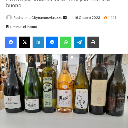
buono
Redazione CityrumorsAbruzzo
I
16 Ottobre 2023
1.421
n
4 minuti di lettura
v
Facebook
X
LinkedIn
Messenger
WhatsApp
Telegram
Stampa
i
a
u
n
'
e
m
a
i
l