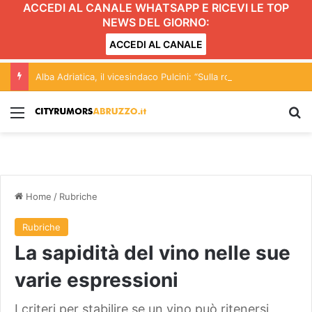
ACCEDI AL CANALE WHATSAPP E RICEVI LE TOP
NEWS DEL GIORNO:
ACCEDI AL CANALE
Alba Adriatica, il vicesindaco Pulcini: “Sulla rottamazione-quinquies ricostruzione fuorviante”
Menu
C
Home
/
Rubriche
Rubriche
La sapidità del vino nelle sue
varie espressioni
I criteri per stabilire se un vino può ritenersi