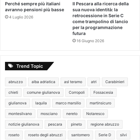
Perché sempre più italiani
Il Pescara alla ricerca della
avranno pensioni più basse
sua nuova identità: la
retrocessione in Serie C
4 Luglio 2026
come trampolino di lancio
per la programmazione
futura
16 Giugno 2026
Trend Topic
abruzzo
alba adriatica
asl teramo
atri
Carabinieri
chieti
comune giulianova
Corropoli
Fossacesia
giulianova
laquila
marco marsilio
martinsicuro
montesilvano
mosciano
nereto
Notaresco
notizie giulianova
pescara
pineto
regione abruzzo
roseto
roseto degli abruzzi
santomero
Serie D
silvi