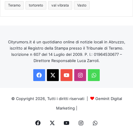
Teramo
tortoreto
val vibrata
Vasto
Cityrumors.it é un quotidiano online di notizie locali in Abruzzo,
iscritto al Registro della Stampa presso il Tribunale di Teramo.
Iscrizione n 607 del 14 Luglio del 2009. P. I.: 01964530677 –
Direttore Responsabile Luca Zarroli.
Facebook
X
You
Instagram
WhatsApp
Tube
© Copyright 2026, Tutti i diritti riservati |
Geminit Digital
Marketing
|
Facebook
X
You
Instagram
WhatsApp