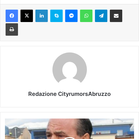
Facebook
X
LinkedIn
Skype
Messenger
WhatsApp
Telegram
Condividi via mail
Stampa
Redazione CityrumorsAbruzzo