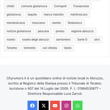
chieti
comune giulianova
Corropoli
Fossacesia
giulianova
laquila
marco marsilio
martinsicuro
montesilvano
mosciano
nereto
Notaresco
notizie giulianova
pescara
pineto
regione abruzzo
roseto
roseto degli abruzzi
santomero
Serie D
silvi
Teramo
tortoreto
val vibrata
Vasto
Cityrumors.it é un quotidiano online di notizie locali in Abruzzo,
iscritto al Registro della Stampa presso il Tribunale di Teramo.
Iscrizione n 607 del 14 Luglio del 2009. P. I.: 01964530677 –
Direttore Responsabile Luca Zarroli.
Facebook
X
You
Instagram
WhatsApp