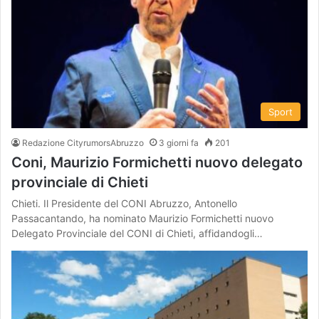
Sport
Redazione CityrumorsAbruzzo
3 giorni fa
201
Coni, Maurizio Formichetti nuovo delegato
provinciale di Chieti
Chieti. Il Presidente del CONI Abruzzo, Antonello
Passacantando, ha nominato Maurizio Formichetti nuovo
Delegato Provinciale del CONI di Chieti, affidandogli…