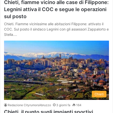
Chieti, fiamme vicino alle case di Filippone:
Legnini attiva il COC e segue le operazioni
sul posto
Chieti. Fiamme vicinissime alle abitazioni Filippone: attivato il
COC. Sul posto il sindaco Legnini con gli assessori Zappalorto e
Stella.…
Chieti
Redazione CityrumorsAbruzzo
3 giorni fa
164
Chieti, il punto sugli impianti sportivi