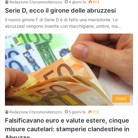
Redazione CityrumorsAbruzzo
4 giorni fa
614
Serie D, ecco il girone delle abruzzesi
Il nuovo girone F di Serie D è di fatto una macedonia. Le
abruzzesi vengono inserite con marchigiane, umbre, ma…
Chieti
Redazione CityrumorsAbruzzo
5 giorni fa
712
Falsificavano euro e valute estere, cinque
misure cautelari: stamperie clandestine in
Abruzzo