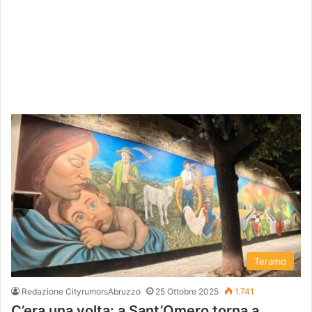
Teramo
Redazione CityrumorsAbruzzo
25 Ottobre 2025
1.741
C’era una volta: a Sant’Omero torna a