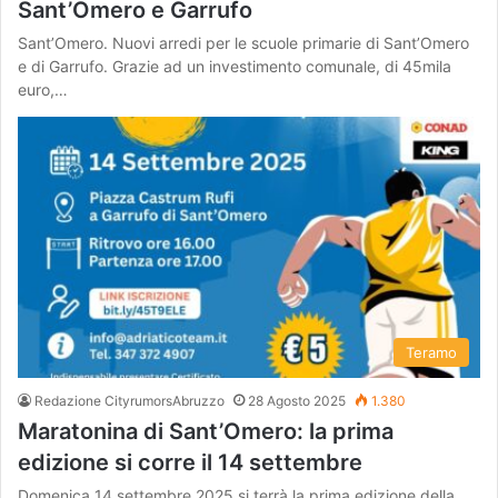
Sant’Omero e Garrufo
Sant’Omero. Nuovi arredi per le scuole primarie di Sant’Omero
e di Garrufo. Grazie ad un investimento comunale, di 45mila
euro,…
Teramo
Redazione CityrumorsAbruzzo
28 Agosto 2025
1.380
Maratonina di Sant’Omero: la prima
edizione si corre il 14 settembre
Domenica 14 settembre 2025 si terrà la prima edizione della