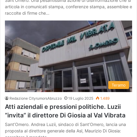
Sant’Omero. Una pesantissima azione di disinformazione che si
articola in comunicati stampa, conferenze stampa, assemblee e
raccolte di firme che…
Teramo
Redazione CityrumorsAbruzzo
19 Luglio 2025
1.489
Atti aziendali e pressioni politiche. Luzii
“invita” il direttore Di Giosia al Val Vibrata
Sant’Omero. Andrea Luzii, sindaco di Sant’Omero, lancia una
proposta al direttore generale della Asl, Maurizio Di Giosia: