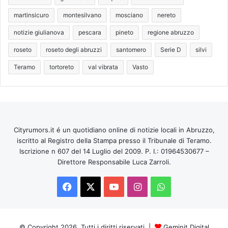
martinsicuro
montesilvano
mosciano
nereto
notizie giulianova
pescara
pineto
regione abruzzo
roseto
roseto degli abruzzi
santomero
Serie D
silvi
Teramo
tortoreto
val vibrata
Vasto
Cityrumors.it é un quotidiano online di notizie locali in Abruzzo,
iscritto al Registro della Stampa presso il Tribunale di Teramo.
Iscrizione n 607 del 14 Luglio del 2009. P. I.: 01964530677 –
Direttore Responsabile Luca Zarroli.
Facebook
X
You
Instagram
WhatsApp
Tube
© Copyright 2026, Tutti i diritti riservati |
Geminit Digital