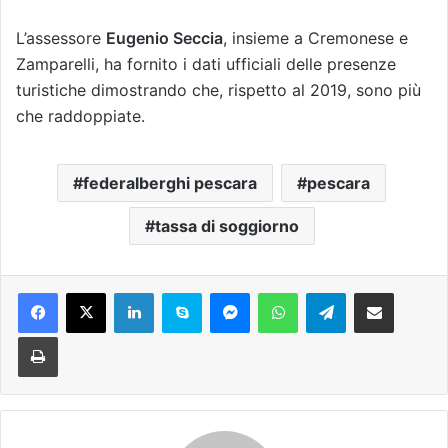
L’assessore
Eugenio Seccia
, insieme a Cremonese e
Zamparelli, ha fornito i dati ufficiali delle presenze
turistiche dimostrando che, rispetto al 2019, sono più
che raddoppiate.
federalberghi pescara
pescara
tassa di soggiorno
Facebook
X
LinkedIn
Skype
Messenger
WhatsApp
Telegram
Condividi via mail
Stampa