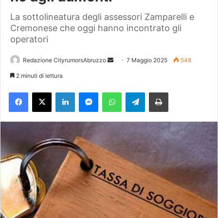
La sottolineatura degli assessori Zamparelli e
Cremonese che oggi hanno incontrato gli
operatori
Redazione CityrumorsAbruzzo
I
7 Maggio 2025
548
n
2 minuti di lettura
v
Facebook
X
LinkedIn
Messenger
WhatsApp
Telegram
Stampa
i
a
u
n
'
e
m
a
i
l