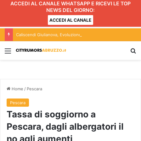
ACCEDI AL CANALE WHATSAPP E RICEVI LE TOP
NEWS DEL GIORNO:
ACCEDI AL CANALE
Caliscendi Giulianova, Evoluzione Sostenibile: “Cambiano le contestazioni, gli atti restano gli stessi”
Menu
C
Home
/
Pescara
Pescara
Tassa di soggiorno a
Pescara, dagli albergatori il
no agli aumenti