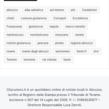
abruzzo
alba adriatica
asl teramo
atri
Carabinieri
chieti
comune giulianova
Corropoli
Eccellenza
Fossacesia
giulianova
laquila
marco marsilio
martinsicuro
montesilvano
mosciano
nereto
notizie giulianova
pescara
pineto
regione abruzzo
roseto
roseto degli abruzzi
santomero
Serie D
silvi
Teramo
tortoreto
val vibrata
Vasto
Cityrumors.it é un quotidiano online di notizie locali in Abruzzo,
iscritto al Registro della Stampa presso il Tribunale di Teramo.
Iscrizione n 607 del 14 Luglio del 2009. P. I.: 01964530677 –
Direttore Responsabile Luca Zarroli.