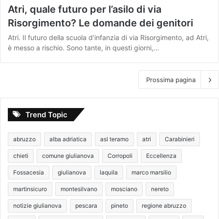
Atri, quale futuro per l’asilo di via
Risorgimento? Le domande dei genitori
Atri. Il futuro della scuola d’infanzia di via Risorgimento, ad Atri,
è messo a rischio. Sono tante, in questi giorni,…
Prossima pagina
Trend Topic
abruzzo
alba adriatica
asl teramo
atri
Carabinieri
chieti
comune giulianova
Corropoli
Eccellenza
Fossacesia
giulianova
laquila
marco marsilio
martinsicuro
montesilvano
mosciano
nereto
notizie giulianova
pescara
pineto
regione abruzzo