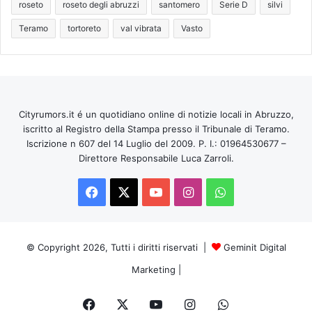
roseto
roseto degli abruzzi
santomero
Serie D
silvi
Teramo
tortoreto
val vibrata
Vasto
Cityrumors.it é un quotidiano online di notizie locali in Abruzzo,
iscritto al Registro della Stampa presso il Tribunale di Teramo.
Iscrizione n 607 del 14 Luglio del 2009. P. I.: 01964530677 –
Direttore Responsabile Luca Zarroli.
Facebook
X
You
Instagram
WhatsApp
Tube
© Copyright 2026, Tutti i diritti riservati |
Geminit Digital
Marketing
|
Facebook
X
You
Instagram
WhatsApp