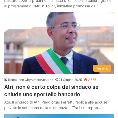
L’estate 2025 si preannuncia ricca di emozioni e cultura grazie
al programma di “Atri in Tour “, iniziativa promossa dall’…
Teramo
Redazione CityrumorsAbruzzo
21 Giugno 2025
2.566
Atri, non è certo colpa del sindaco se
chiude uno sportello bancario
Atri. Il sindaco di Atri, Piergiorgio Ferretti, replica alle accuse
piovute in settimana dalla minoranza. “Tra i fin troppo…