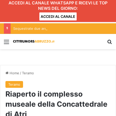
ACCEDI AL CANALE WHATSAPP E RICEVI LE TOP
NEWS DEL GIORNO:
ACCEDI AL CANALE
Sequestrate due aree demaniali sul fiume Vomano: indagini per occupazione abusiva FOTO
Menu
C
Home
/
Teramo
Teramo
Riaperto il complesso
museale della Concattedrale
di Atri