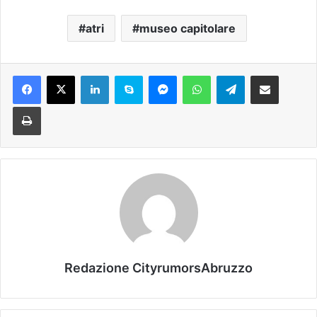
atri
museo capitolare
Facebook
X
LinkedIn
Skype
Messenger
WhatsApp
Telegram
Condividi via mail
Stampa
Redazione CityrumorsAbruzzo