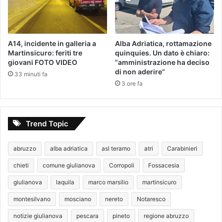
A14, incidente in galleria a
Alba Adriatica, rottamazione
Martinsicuro: feriti tre
quinquies. Un dato è chiaro:
giovani FOTO VIDEO
“amministrazione ha deciso
di non aderire”
33 minuti fa
3 ore fa
Trend Topic
abruzzo
alba adriatica
asl teramo
atri
Carabinieri
chieti
comune giulianova
Corropoli
Fossacesia
giulianova
laquila
marco marsilio
martinsicuro
montesilvano
mosciano
nereto
Notaresco
notizie giulianova
pescara
pineto
regione abruzzo