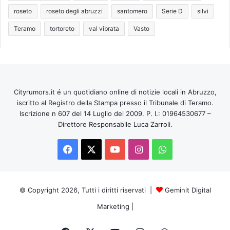
roseto
roseto degli abruzzi
santomero
Serie D
silvi
Teramo
tortoreto
val vibrata
Vasto
Cityrumors.it é un quotidiano online di notizie locali in Abruzzo,
iscritto al Registro della Stampa presso il Tribunale di Teramo.
Iscrizione n 607 del 14 Luglio del 2009. P. I.: 01964530677 –
Direttore Responsabile Luca Zarroli.
Facebook
X
You
Instagram
WhatsApp
Tube
© Copyright 2026, Tutti i diritti riservati |
Geminit Digital
Marketing
|