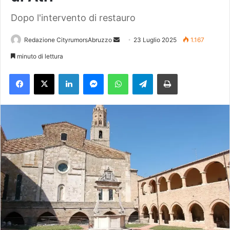
Dopo l'intervento di restauro
Redazione CityrumorsAbruzzo
I
23 Luglio 2025
1.167
n
minuto di lettura
v
Facebook
X
LinkedIn
Messenger
WhatsApp
Telegram
Stampa
i
a
u
n
'
e
m
a
i
l