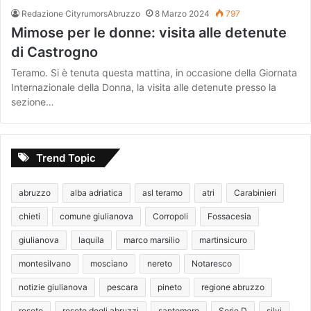
Redazione CityrumorsAbruzzo
8 Marzo 2024
797
Mimose per le donne: visita alle detenute
di Castrogno
Teramo. Si è tenuta questa mattina, in occasione della Giornata
Internazionale della Donna, la visita alle detenute presso la
sezione…
Trend Topic
abruzzo
alba adriatica
asl teramo
atri
Carabinieri
chieti
comune giulianova
Corropoli
Fossacesia
giulianova
laquila
marco marsilio
martinsicuro
montesilvano
mosciano
nereto
Notaresco
notizie giulianova
pescara
pineto
regione abruzzo
roseto
roseto degli abruzzi
santomero
Serie D
silvi