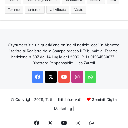
Teramo
tortoreto
val vibrata
Vasto
Cityrumors.it é un quotidiano online di notizie locali in Abruzzo,
iscritto al Registro della Stampa presso il Tribunale di Teramo.
Iscrizione n 607 del 14 Luglio del 2009. P. I.: 01964530677 –
Direttore Responsabile Luca Zarroli.
Facebook
X
You
Instagram
WhatsApp
Tube
© Copyright 2026, Tutti i diritti riservati |
Geminit Digital
Marketing
|
Facebook
X
You
Instagram
WhatsApp