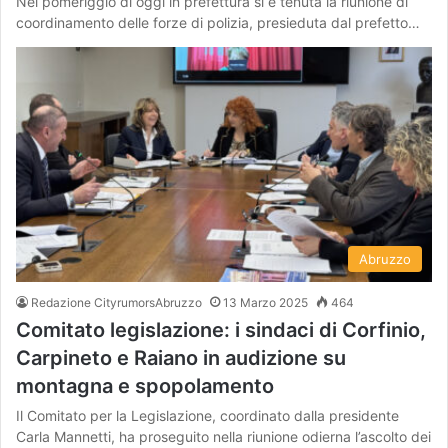
Nel pomeriggio di oggi in prefettura si è tenuta la riunione di
coordinamento delle forze di polizia, presieduta dal prefetto…
Abruzzo
Redazione CityrumorsAbruzzo
13 Marzo 2025
464
Comitato legislazione: i sindaci di Corfinio,
Carpineto e Raiano in audizione su
montagna e spopolamento
Il Comitato per la Legislazione, coordinato dalla presidente
Carla Mannetti, ha proseguito nella riunione odierna l’ascolto dei