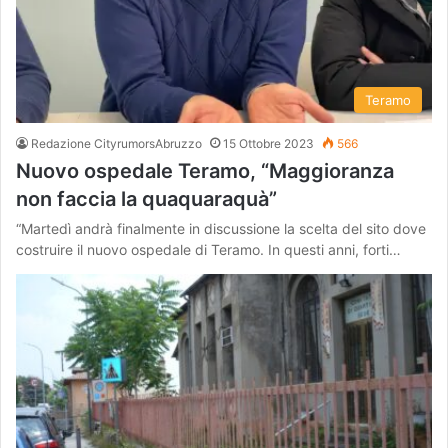
Teramo
Redazione CityrumorsAbruzzo
15 Ottobre 2023
566
Nuovo ospedale Teramo, “Maggioranza
non faccia la quaquaraquà”
“Martedì andrà finalmente in discussione la scelta del sito dove
costruire il nuovo ospedale di Teramo. In questi anni, forti…