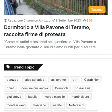
Teramo
Redazione CityrumorsAbruzzo
8 Settembre 2023
856
Dormitorio a Villa Pavone di Teramo,
raccolta firme di protesta
“Come cittadini e residenti nel quartiere di Villa Pavone a
Teramo nella giornata di ieri ci siamo riuniti per discutere…
Trend Topic
abruzzo
alba adriatica
asl teramo
atri
Carabinieri
chieti
comune giulianova
Corropoli
Fossacesia
giulianova
laquila
marco marsilio
martinsicuro
montesilvano
mosciano
nereto
Notaresco