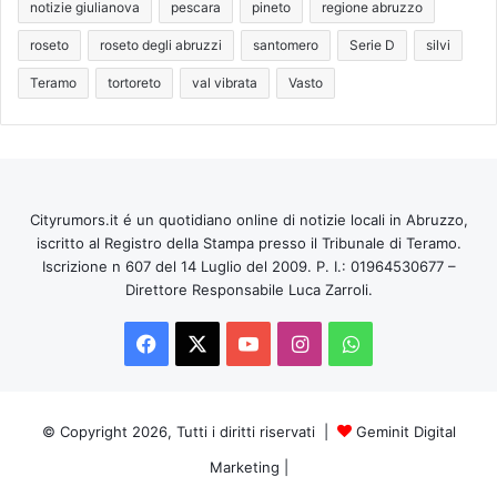
notizie giulianova
pescara
pineto
regione abruzzo
roseto
roseto degli abruzzi
santomero
Serie D
silvi
Teramo
tortoreto
val vibrata
Vasto
Cityrumors.it é un quotidiano online di notizie locali in Abruzzo,
iscritto al Registro della Stampa presso il Tribunale di Teramo.
Iscrizione n 607 del 14 Luglio del 2009. P. I.: 01964530677 –
Direttore Responsabile Luca Zarroli.
Facebook
X
You
Instagram
WhatsApp
Tube
© Copyright 2026, Tutti i diritti riservati |
Geminit Digital
Marketing
|