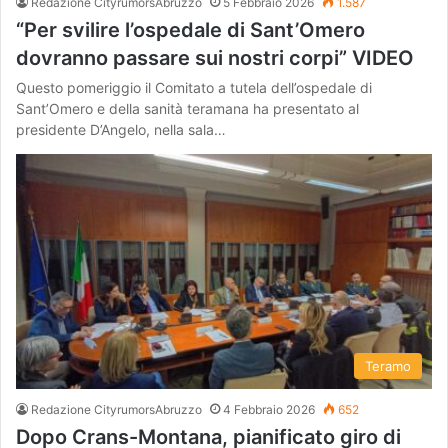
Redazione CityrumorsAbruzzo
5 Febbraio 2026
1.587
“Per svilire l’ospedale di Sant’Omero
dovranno passare sui nostri corpi” VIDEO
Questo pomeriggio il Comitato a tutela dell’ospedale di
Sant’Omero e della sanità teramana ha presentato al
presidente D’Angelo, nella sala…
Teramo
Redazione CityrumorsAbruzzo
4 Febbraio 2026
652
Dopo Crans-Montana, pianificato giro di