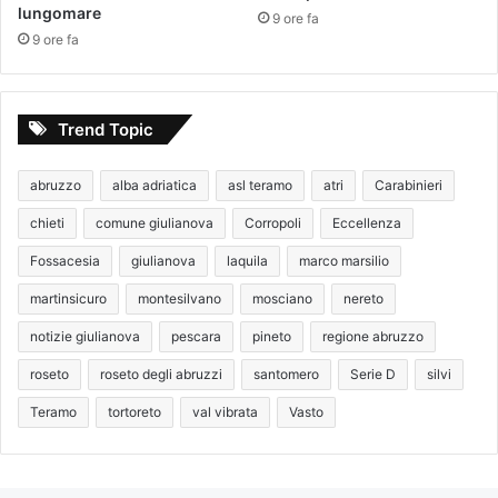
lungomare
9 ore fa
9 ore fa
Trend Topic
abruzzo
alba adriatica
asl teramo
atri
Carabinieri
chieti
comune giulianova
Corropoli
Eccellenza
Fossacesia
giulianova
laquila
marco marsilio
martinsicuro
montesilvano
mosciano
nereto
notizie giulianova
pescara
pineto
regione abruzzo
roseto
roseto degli abruzzi
santomero
Serie D
silvi
Teramo
tortoreto
val vibrata
Vasto