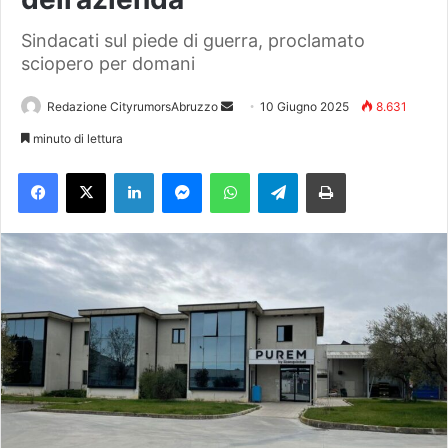
Sindacati sul piede di guerra, proclamato
sciopero per domani
Redazione CityrumorsAbruzzo
I
10 Giugno 2025
8.631
n
minuto di lettura
v
Facebook
X
LinkedIn
Messenger
WhatsApp
Telegram
Stampa
i
a
u
n
'
e
m
a
i
l