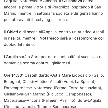
L’Aquila, Notaresco e Ancona. Il
Giulianova
cerca
ancora la prima vittoria di Pergolizzi ospitando il San
Marino, mentre in settimana società e dirigenza hanno
portato avanti il restyling alla rosa.
Il
Chieti
è di scena all’Angelini contro un Atletico Ascoli
in risalita, mentre il
Notaresco
sarà a Fossombrone col
dubbio Infantino.
L’Aquila
sarà a Sora per dare continuità al successo di
domenica scorsa contro i giallorossi.
Ore 14.30:
Castelfidardo-Ostia Mare Lidocalcio (Gallo,
Bologna), Chieti-Atletico Ascoli (Volpi, La Spezia),
Forsempronese-Notaresco (Fermo, Torre Annunziata),
Giulianova-San Marino (Piciucco, Campobasso),
Maceratese-Ancona (Palmieri, Avellino), Sora-L’Aquila
(Decimo, Napoli), Teramo-Sammaurese