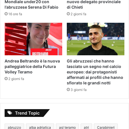
Mondiale under20 con
nuovo delegato provinciale
l’abruzzese Serena Di Fabio
di Chieti
16 ore fa
2 giorni fa
Andrea Beltrando è la nuova
Gli abruzzesi che hanno
palleggiatrice della Futura
lasciato un segno nel calcio
Volley Teramo
europeo: dai protagonisti
affermati ai profili che hanno
2 giorni fa
sfiorato le grandi notti
3 giorni fa
Trend Topic
abruzzo
alba adriatica
asl teramo
atri
Carabinieri