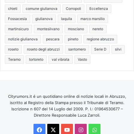
chieti
comune giulianova
Corropoli
Eccellenza
Fossacesia
giulianova
laquila
marco marsilio
martinsicuro
montesilvano
mosciano
nereto
notizie giulianova
pescara
pineto
regione abruzzo
roseto
roseto degli abruzzi
santomero
Serie D
silvi
Teramo
tortoreto
val vibrata
Vasto
Cityrumors.it é un quotidiano online di notizie locali in Abruzzo,
iscritto al Registro della Stampa presso il Tribunale di Teramo.
Iscrizione n 607 del 14 Luglio del 2009. P. I.: 01964530677 –
Direttore Responsabile Luca Zarroli.
Facebook
X
You
Instagram
WhatsApp