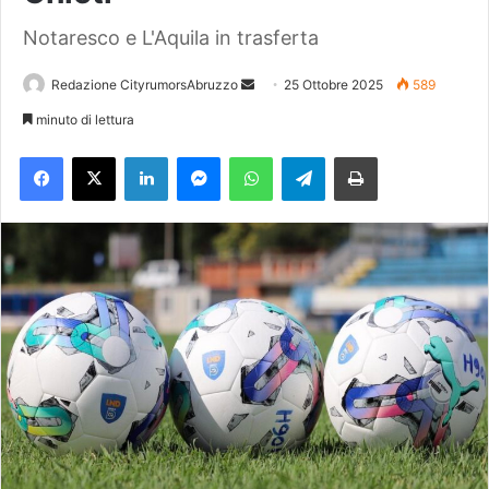
Notaresco e L'Aquila in trasferta
Redazione CityrumorsAbruzzo
I
25 Ottobre 2025
589
n
minuto di lettura
v
Facebook
X
LinkedIn
Messenger
WhatsApp
Telegram
Stampa
i
a
u
n
'
e
m
a
i
l