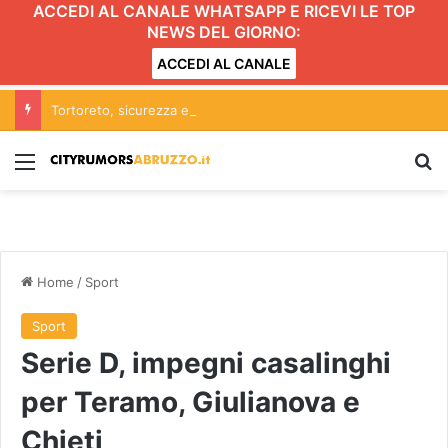
ACCEDI AL CANALE WHATSAPP E RICEVI LE TOP
NEWS DEL GIORNO:
ACCEDI AL CANALE
Tortoreto, sicurezza e vivibilità a rischio: le proposte per una città più sicura e a misura di pedone
Menu
C
Home
/
Sport
Sport
Serie D, impegni casalinghi
per Teramo, Giulianova e
Chieti