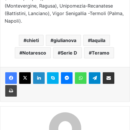
(Montevergine, Ragusa), Unipomezia-Recanatese
(Battistini, Lanciano), Vigor Senigallia -Termoli (Palma,
Napoli).
chieti
giulianova
laquila
Notaresco
Serie D
Teramo
Facebook
X
LinkedIn
Skype
Messenger
WhatsApp
Telegram
Condividi via mail
Stampa