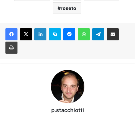
roseto
Facebook
X
LinkedIn
Skype
Messenger
WhatsApp
Telegram
Condividi via mail
Stampa
p.stacchiotti