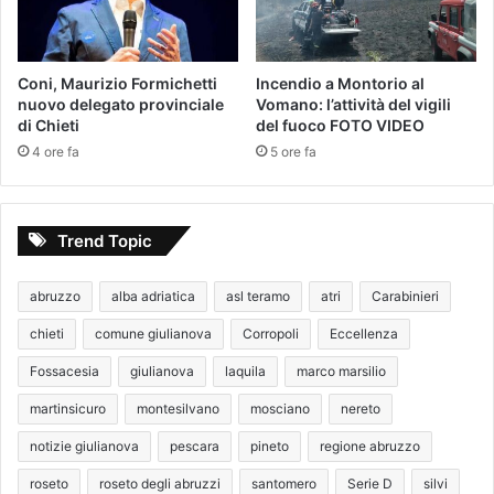
Coni, Maurizio Formichetti
Incendio a Montorio al
nuovo delegato provinciale
Vomano: l’attività del vigili
di Chieti
del fuoco FOTO VIDEO
4 ore fa
5 ore fa
Trend Topic
abruzzo
alba adriatica
asl teramo
atri
Carabinieri
chieti
comune giulianova
Corropoli
Eccellenza
Fossacesia
giulianova
laquila
marco marsilio
martinsicuro
montesilvano
mosciano
nereto
notizie giulianova
pescara
pineto
regione abruzzo
roseto
roseto degli abruzzi
santomero
Serie D
silvi