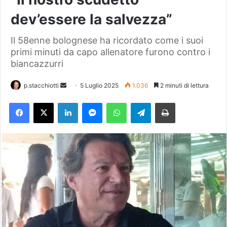
dev’essere la salvezza”
Il 58enne bolognese ha ricordato come i suoi
primi minuti da capo allenatore furono contro i
biancazzurri
p.stacchiotti
I
5 Luglio 2025
1.036
2 minuti di lettura
n
Facebook
X
LinkedIn
Messenger
WhatsApp
Telegram
Stampa
v
i
a
u
n
'
e
m
a
i