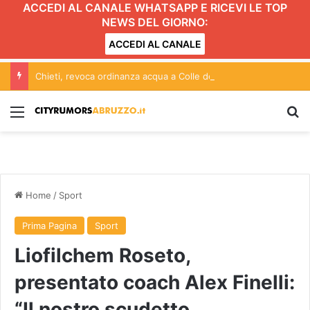
ACCEDI AL CANALE WHATSAPP E RICEVI LE TOP
NEWS DEL GIORNO:
ACCEDI AL CANALE
Chieti, revoca ordinanza acqua a Colle dell’Ara
Menu
C
Home
/
Sport
Prima Pagina
Sport
Liofilchem Roseto,
presentato coach Alex Finelli:
“Il nostro scudetto