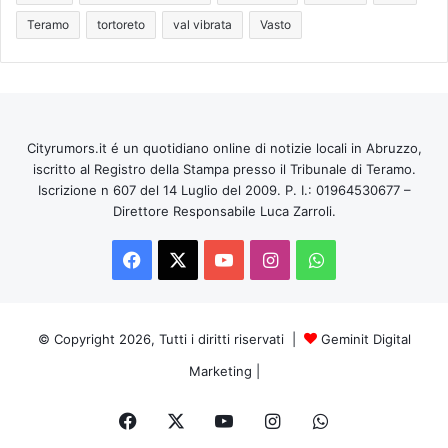
Teramo
tortoreto
val vibrata
Vasto
Cityrumors.it é un quotidiano online di notizie locali in Abruzzo,
iscritto al Registro della Stampa presso il Tribunale di Teramo.
Iscrizione n 607 del 14 Luglio del 2009. P. I.: 01964530677 –
Direttore Responsabile Luca Zarroli.
Facebook
X
You
Instagram
WhatsApp
Tube
© Copyright 2026, Tutti i diritti riservati |
Geminit Digital
Marketing
|
Facebook
X
You
Instagram
WhatsApp