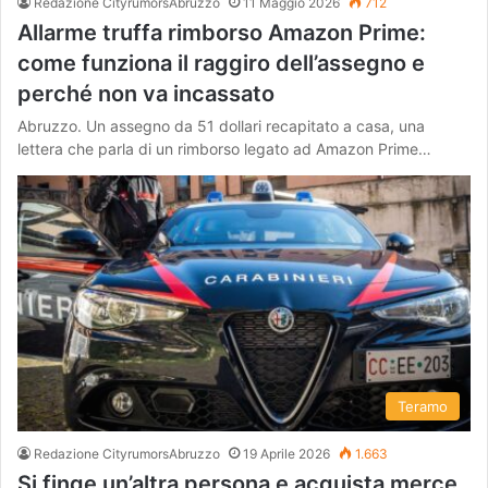
Redazione CityrumorsAbruzzo
11 Maggio 2026
712
Allarme truffa rimborso Amazon Prime:
come funziona il raggiro dell’assegno e
perché non va incassato
Abruzzo. Un assegno da 51 dollari recapitato a casa, una
lettera che parla di un rimborso legato ad Amazon Prime…
Teramo
Redazione CityrumorsAbruzzo
19 Aprile 2026
1.663
Si finge un’altra persona e acquista merce