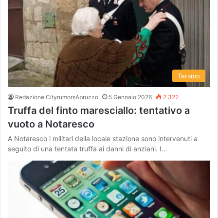
Teramo
Redazione CityrumorsAbruzzo
5 Gennaio 2026
2.322
Truffa del finto maresciallo: tentativo a
vuoto a Notaresco
A Notaresco i militari della locale stazione sono intervenuti a
seguito di una tentata truffa ai danni di anziani. I…