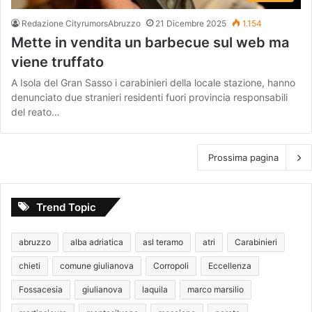
Redazione CityrumorsAbruzzo
21 Dicembre 2025
1.154
Mette in vendita un barbecue sul web ma
viene truffato
A Isola del Gran Sasso i carabinieri della locale stazione, hanno
denunciato due stranieri residenti fuori provincia responsabili
del reato…
Prossima pagina
Trend Topic
abruzzo
alba adriatica
asl teramo
atri
Carabinieri
chieti
comune giulianova
Corropoli
Eccellenza
Fossacesia
giulianova
laquila
marco marsilio