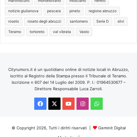
martinsicuro
montesilvano
mosciano
nereto
notizie giulianova
pescara
pineto
regione abruzzo
roseto
roseto degli abruzzi
santomero
Serie D
silvi
Teramo
tortoreto
val vibrata
Vasto
Cityrumors.it é un quotidiano online di notizie locali in Abruzzo,
iscritto al Registro della Stampa presso il Tribunale di Teramo.
Iscrizione n 607 del 14 Luglio del 2009. P. I.: 01964530677 –
Direttore Responsabile Luca Zarroli.
Facebook
X
You
Instagram
WhatsApp
Tube
© Copyright 2026, Tutti i diritti riservati |
Geminit Digital