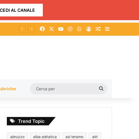
CEDI AL CANALE
Facebook
X
You Tube
Instagram
WhatsApp
Accedi
Un articolo a c
Barra lateral
Cerca
ubriche
per
Trend Topic
abruzzo
alba adriatica
asl teramo
atri