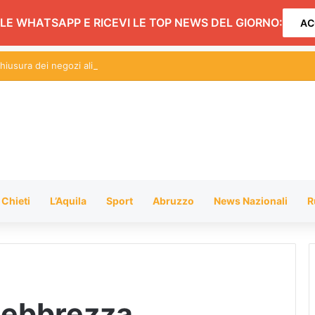
LE WHATSAPP E RICEVI LE TOP NEWS DEL GIORNO:
AC
hiusura dei negozi alimentari del centro entro le 20.30: l’ordinanza
Chieti
L’Aquila
Sport
Abruzzo
News Nazionali
R
i ebbrezza