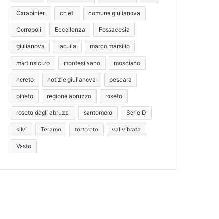
Carabinieri
chieti
comune giulianova
Corropoli
Eccellenza
Fossacesia
giulianova
laquila
marco marsilio
martinsicuro
montesilvano
mosciano
nereto
notizie giulianova
pescara
pineto
regione abruzzo
roseto
roseto degli abruzzi
santomero
Serie D
silvi
Teramo
tortoreto
val vibrata
Vasto