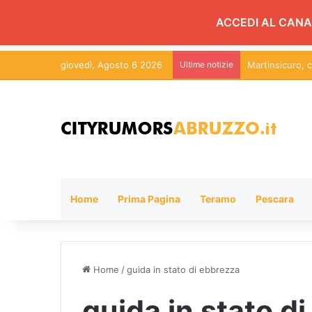
ACCEDI AL CANA
giovedì, Agosto 6 2026
Ultime notizie
Martinsicuro, c
Home
Prima Pagina
Teramo
Pescara
Home
/
guida in stato di ebbrezza
guida in stato d