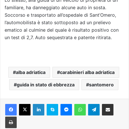
Lo stesso, alla guida di un veicolo di proprietà di un
familiare, ha danneggiato alcune auto in sosta.
Soccorso e trasportato all’ospedale di Sant’Omero,
l’automobilista è stato sottoposto ad un prelievo
ematico al culmine del quale è risultato positivo con
un test di 2,7. Auto sequestrata e patente ritirata.
alba adriatica
carabinieri alba adriatica
guida in stato di ebbrezza
santomero
Facebook
X
LinkedIn
Skype
Messenger
WhatsApp
Telegram
Condividi via mail
Stampa