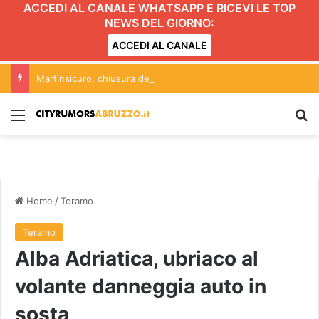
ACCEDI AL CANALE WHATSAPP E RICEVI LE TOP
NEWS DEL GIORNO:
ACCEDI AL CANALE
Martinsicuro, chiusura dei negozi alimentari del centro entro le 20.30: l’ordinanza
Menu
C
Home
/
Teramo
Teramo
Alba Adriatica, ubriaco al
volante danneggia auto in
sosta