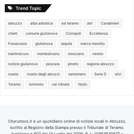
Trend Topic
abruzzo
alba adriatica
asl teramo
atri
Carabinieri
chieti
comune giulianova
Corropoli
Eccellenza
Fossacesia
giulianova
laquila
marco marsilio
martinsicuro
montesilvano
mosciano
nereto
notizie giulianova
pescara
pineto
regione abruzzo
roseto
roseto degli abruzzi
santomero
Serie D
silvi
Teramo
tortoreto
val vibrata
Vasto
Cityrumors.it é un quotidiano online di notizie locali in Abruzzo,
iscritto al Registro della Stampa presso il Tribunale di Teramo.
Iscrizione n 607 del 14 Luglio del 2009. P. I.: 01964530677 –