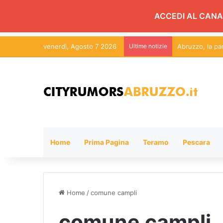
ACCEDI AL CANA
venerdì, Agosto 7 2026
Ultime notizie
Tortoreto, fest
Home
Prima Pagina
Teramo
Pescara
Home
/
comune campli
comune campli