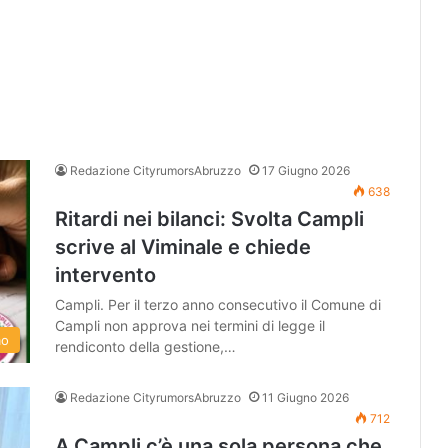
Redazione CityrumorsAbruzzo
17 Giugno 2026
638
Ritardi nei bilanci: Svolta Campli
scrive al Viminale e chiede
intervento
Campli. Per il terzo anno consecutivo il Comune di
Campli non approva nei termini di legge il
mo
rendiconto della gestione,…
Redazione CityrumorsAbruzzo
11 Giugno 2026
712
A Campli c’è una sola persona che