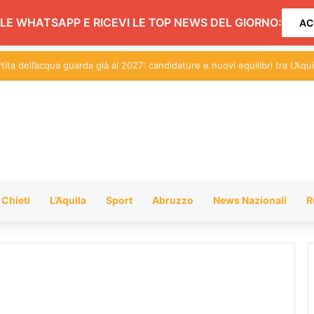
LE WHATSAPP E RICEVI LE TOP NEWS DEL GIORNO:
AC
ival artisti di strada: scattano limitazioni nella zona centrale del lungoma
Chieti
L’Aquila
Sport
Abruzzo
News Nazionali
R