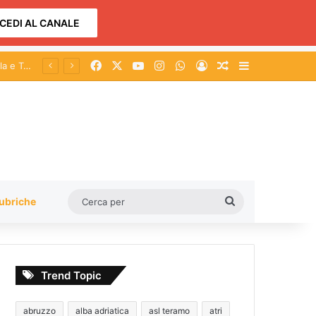
CEDI AL CANALE
Facebook
X
You Tube
Instagram
WhatsApp
Accedi
Un articolo a c
Barra lateral
re
Cerca
ubriche
per
Trend Topic
abruzzo
alba adriatica
asl teramo
atri