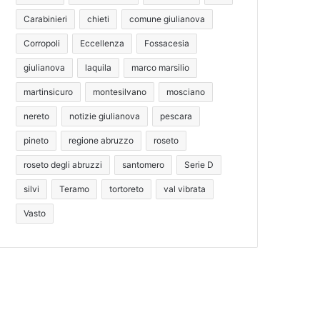
Carabinieri
chieti
comune giulianova
Corropoli
Eccellenza
Fossacesia
giulianova
laquila
marco marsilio
martinsicuro
montesilvano
mosciano
nereto
notizie giulianova
pescara
pineto
regione abruzzo
roseto
roseto degli abruzzi
santomero
Serie D
silvi
Teramo
tortoreto
val vibrata
Vasto