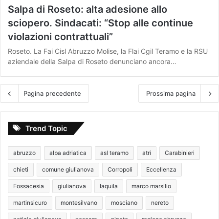
Salpa di Roseto: alta adesione allo
sciopero. Sindacati: “Stop alle continue
violazioni contrattuali”
Roseto. La Fai Cisl Abruzzo Molise, la Flai Cgil Teramo e la RSU
aziendale della Salpa di Roseto denunciano ancora…
Pagina precedente
Prossima pagina
Trend Topic
abruzzo
alba adriatica
asl teramo
atri
Carabinieri
chieti
comune giulianova
Corropoli
Eccellenza
Fossacesia
giulianova
laquila
marco marsilio
martinsicuro
montesilvano
mosciano
nereto