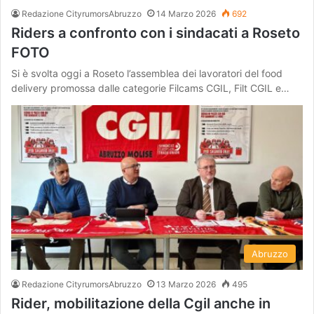
Redazione CityrumorsAbruzzo
14 Marzo 2026
692
Riders a confronto con i sindacati a Roseto
FOTO
Si è svolta oggi a Roseto l’assemblea dei lavoratori del food
delivery promossa dalle categorie Filcams CGIL, Filt CGIL e…
Abruzzo
Redazione CityrumorsAbruzzo
13 Marzo 2026
495
Rider, mobilitazione della Cgil anche in