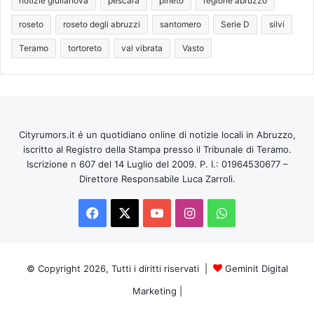
notizie giulianova
pescara
pineto
regione abruzzo
roseto
roseto degli abruzzi
santomero
Serie D
silvi
Teramo
tortoreto
val vibrata
Vasto
Cityrumors.it é un quotidiano online di notizie locali in Abruzzo,
iscritto al Registro della Stampa presso il Tribunale di Teramo.
Iscrizione n 607 del 14 Luglio del 2009. P. I.: 01964530677 –
Direttore Responsabile Luca Zarroli.
Facebook
X
You
Instagram
WhatsApp
Tube
© Copyright 2026, Tutti i diritti riservati |
Geminit Digital
Marketing
|