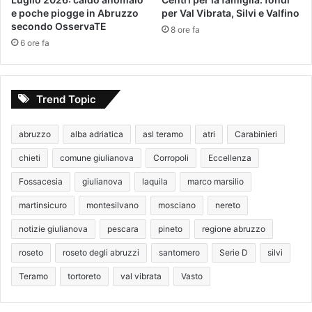
e poche piogge in Abruzzo
per Val Vibrata, Silvi e Valfino
secondo OsservaTE
8 ore fa
6 ore fa
Trend Topic
abruzzo
alba adriatica
asl teramo
atri
Carabinieri
chieti
comune giulianova
Corropoli
Eccellenza
Fossacesia
giulianova
laquila
marco marsilio
martinsicuro
montesilvano
mosciano
nereto
notizie giulianova
pescara
pineto
regione abruzzo
roseto
roseto degli abruzzi
santomero
Serie D
silvi
Teramo
tortoreto
val vibrata
Vasto