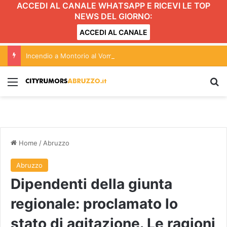
ACCEDI AL CANALE WHATSAPP E RICEVI LE TOP
NEWS DEL GIORNO:
ACCEDI AL CANALE
Incendio a Montorio al Vomano: l’attività del vigili del fuoco FOTO VIDEO
Menu
C
Home
/
Abruzzo
Abruzzo
Dipendenti della giunta
regionale: proclamato lo
stato di agitazione. Le ragioni