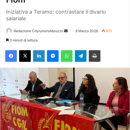
Iniziativa a Teramo: contrastare il divario
salariale
Redazione CityrumorsAbruzzo
I
6 Marzo 2026
675
n
3 minuti di lettura
v
Facebook
X
LinkedIn
Messenger
WhatsApp
Telegram
Stampa
i
a
u
n
'
e
m
a
i
l