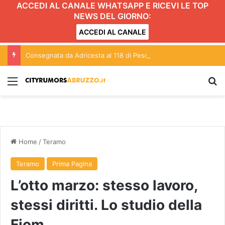
ACCEDI AL CANALE WHATSAPP E RICEVI LE TOP
NEWS DEL GIORNO:
ACCEDI AL CANALE
Consegnata da Adricesta al 118 di Pescara una moto medica dedicata a Giampiero Panzino
Menu
C
Home
/
Teramo
Teramo
Prima Pagina
L’otto marzo: stesso lavoro,
stessi diritti. Lo studio della
Fiom