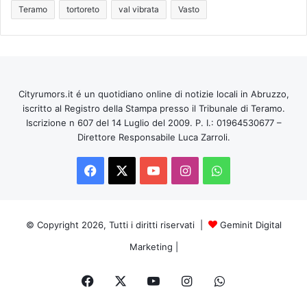
Teramo
tortoreto
val vibrata
Vasto
Cityrumors.it é un quotidiano online di notizie locali in Abruzzo,
iscritto al Registro della Stampa presso il Tribunale di Teramo.
Iscrizione n 607 del 14 Luglio del 2009. P. I.: 01964530677 –
Direttore Responsabile Luca Zarroli.
Facebook
X
You
Instagram
WhatsApp
Tube
© Copyright 2026, Tutti i diritti riservati |
Geminit Digital
Marketing
|
Facebook
X
You
Instagram
WhatsApp