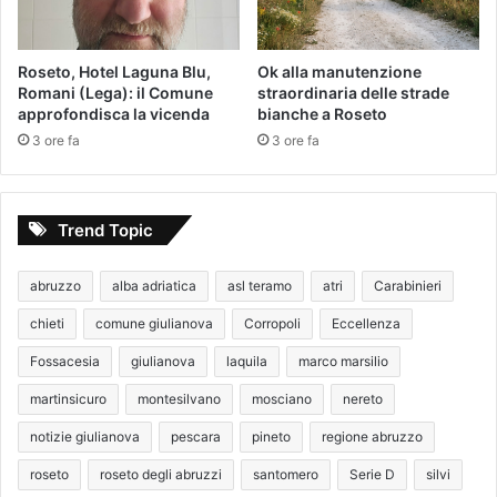
Roseto, Hotel Laguna Blu,
Ok alla manutenzione
Romani (Lega): il Comune
straordinaria delle strade
approfondisca la vicenda
bianche a Roseto
3 ore fa
3 ore fa
Trend Topic
abruzzo
alba adriatica
asl teramo
atri
Carabinieri
chieti
comune giulianova
Corropoli
Eccellenza
Fossacesia
giulianova
laquila
marco marsilio
martinsicuro
montesilvano
mosciano
nereto
notizie giulianova
pescara
pineto
regione abruzzo
roseto
roseto degli abruzzi
santomero
Serie D
silvi