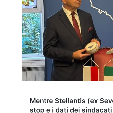
i
l
Mentre Stellantis (ex Sev
stop e i dati dei sindacat