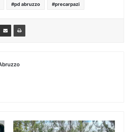
pd abruzzo
precarpazi
Condividi via mail
Stampa
Abruzzo