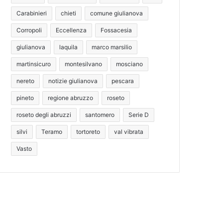
Carabinieri
chieti
comune giulianova
Corropoli
Eccellenza
Fossacesia
giulianova
laquila
marco marsilio
martinsicuro
montesilvano
mosciano
nereto
notizie giulianova
pescara
pineto
regione abruzzo
roseto
roseto degli abruzzi
santomero
Serie D
silvi
Teramo
tortoreto
val vibrata
Vasto