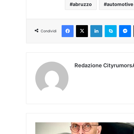
abruzzo
automotive
Facebook
X
LinkedIn
Skype
Messenger
Condividi
Redazione Cityrumors