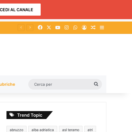
CEDI AL CANALE
Facebook
X
You Tube
Instagram
WhatsApp
Accedi
Un articolo a c
Barra lateral
Cerca
ubriche
per
Trend Topic
abruzzo
alba adriatica
asl teramo
atri