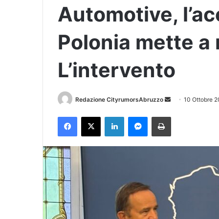
Automotive, l’ac
Polonia mette a r
L’intervento
Redazione CityrumorsAbruzzo
I
10 Ottobre 
n
Facebook
X
LinkedIn
Messenger
Stampa
v
i
a
u
n
'
e
m
a