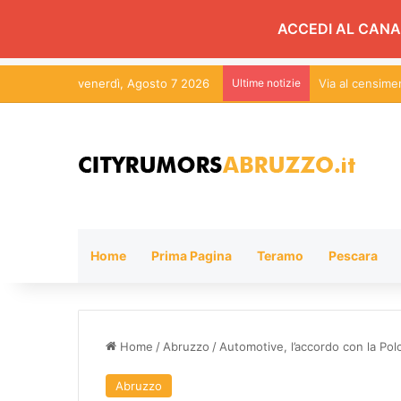
ACCEDI AL CANA
venerdì, Agosto 7 2026
Ultime notizie
Via al censim
Home
Prima Pagina
Teramo
Pescara
Home
/
Abruzzo
/
Automotive, l’accordo con la Polo
Abruzzo