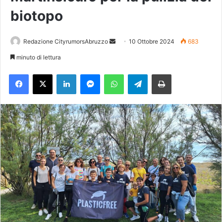
biotopo
Redazione CityrumorsAbruzzo
I
10 Ottobre 2024
683
n
minuto di lettura
v
Facebook
X
LinkedIn
Messenger
WhatsApp
Telegram
Stampa
i
a
u
n
'
e
m
a
i
l