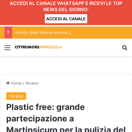
ACCEDI AL CANALE WHATSAPP E RICEVI LE TOP
NEWS DEL GIORNO:
ACCEDI AL CANALE
Avvolto dalle fiamme mentre accende il barbecue
Menu
C
Home
/
Teramo
Teramo
Plastic free: grande
partecipazione a
Martinsicuro per la pulizia del