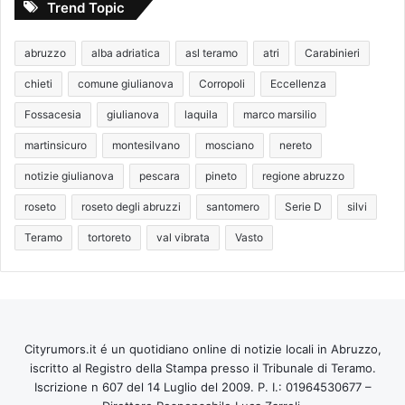
Trend Topic
abruzzo
alba adriatica
asl teramo
atri
Carabinieri
chieti
comune giulianova
Corropoli
Eccellenza
Fossacesia
giulianova
laquila
marco marsilio
martinsicuro
montesilvano
mosciano
nereto
notizie giulianova
pescara
pineto
regione abruzzo
roseto
roseto degli abruzzi
santomero
Serie D
silvi
Teramo
tortoreto
val vibrata
Vasto
Cityrumors.it é un quotidiano online di notizie locali in Abruzzo,
iscritto al Registro della Stampa presso il Tribunale di Teramo.
Iscrizione n 607 del 14 Luglio del 2009. P. I.: 01964530677 –