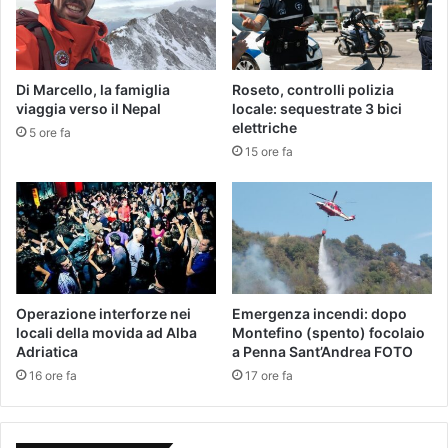
Di Marcello, la famiglia
Roseto, controlli polizia
viaggia verso il Nepal
locale: sequestrate 3 bici
elettriche
5 ore fa
15 ore fa
Operazione interforze nei
Emergenza incendi: dopo
locali della movida ad Alba
Montefino (spento) focolaio
Adriatica
a Penna Sant’Andrea FOTO
16 ore fa
17 ore fa