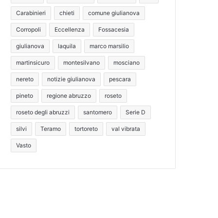
Carabinieri
chieti
comune giulianova
Corropoli
Eccellenza
Fossacesia
giulianova
laquila
marco marsilio
martinsicuro
montesilvano
mosciano
nereto
notizie giulianova
pescara
pineto
regione abruzzo
roseto
roseto degli abruzzi
santomero
Serie D
silvi
Teramo
tortoreto
val vibrata
Vasto