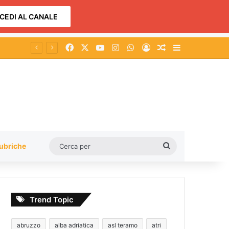
CEDI AL CANALE
Facebook
X
You Tube
Instagram
WhatsApp
Accedi
Un articolo a c
Barra lateral
zino
Cerca
ubriche
per
Trend Topic
abruzzo
alba adriatica
asl teramo
atri