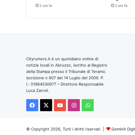
2 ore fa
2 ore fa
Cityrumors.it é un quotidiano online di
notizie locali in Abruzzo, iscritto al Registro
della Stampa presso il Tribunale di Teramo.
Iscrizione n 607 del 14 Luglio del 2009. P.
I.: 01964530677 – Direttore Responsabile
Luca Zarroli.
Facebook
X
You
Instagram
WhatsApp
Tube
© Copyright 2026, Tutti i diritti riservati |
Geminit Digi