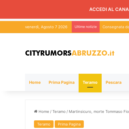
ACCEDI AL CANA
venerdì, Agosto 7 2026
Ultime notizie
Consegnata da 
Home
Prima Pagina
Teramo
Pescara
Home
/
Teramo
/
Martinsicuro, morte Tommaso Fiora
Teramo
Prima Pagina