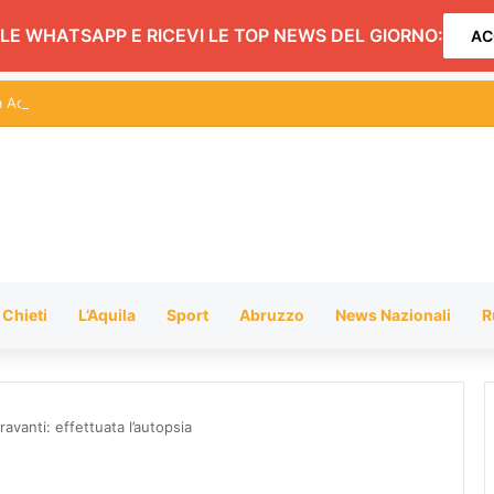
LE WHATSAPP E RICEVI LE TOP NEWS DEL GIORNO:
AC
Adricesta al 118 di Pescara una moto medica dedicata a Giampiero Pan
Chieti
L’Aquila
Sport
Abruzzo
News Nazionali
R
vanti: effettuata l’autopsia