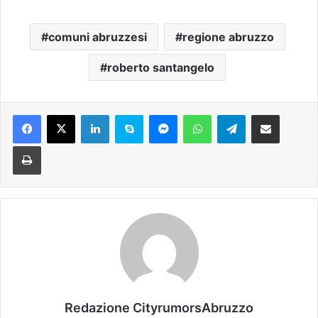
comuni abruzzesi
regione abruzzo
roberto santangelo
Facebook
X
LinkedIn
Skype
Messenger
WhatsApp
Telegram
Condividi via mail
Stampa
Redazione CityrumorsAbruzzo