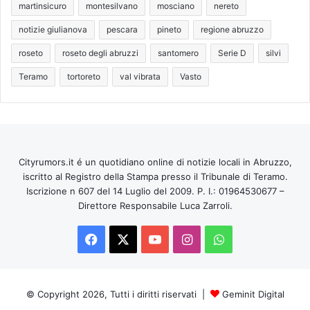
martinsicuro
montesilvano
mosciano
nereto
notizie giulianova
pescara
pineto
regione abruzzo
roseto
roseto degli abruzzi
santomero
Serie D
silvi
Teramo
tortoreto
val vibrata
Vasto
Cityrumors.it é un quotidiano online di notizie locali in Abruzzo,
iscritto al Registro della Stampa presso il Tribunale di Teramo.
Iscrizione n 607 del 14 Luglio del 2009. P. I.: 01964530677 –
Direttore Responsabile Luca Zarroli.
Facebook
X
You
Instagram
WhatsApp
Tube
© Copyright 2026, Tutti i diritti riservati |
Geminit Digital