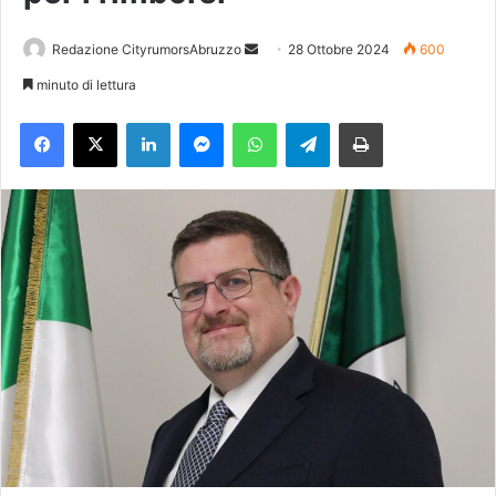
Redazione CityrumorsAbruzzo
I
28 Ottobre 2024
600
n
minuto di lettura
v
Facebook
X
LinkedIn
Messenger
WhatsApp
Telegram
Stampa
i
a
u
n
'
e
m
a
i
l