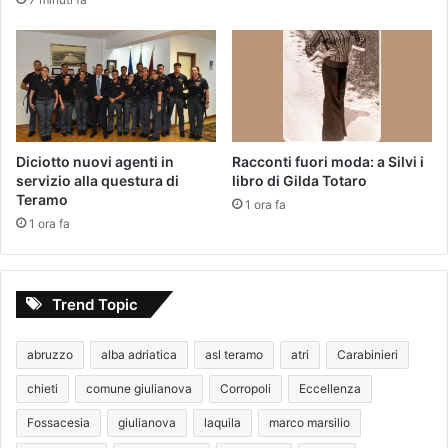
Diciotto nuovi agenti in
Racconti fuori moda: a Silvi i
servizio alla questura di
libro di Gilda Totaro
Teramo
1 ora fa
1 ora fa
Trend Topic
abruzzo
alba adriatica
asl teramo
atri
Carabinieri
chieti
comune giulianova
Corropoli
Eccellenza
Fossacesia
giulianova
laquila
marco marsilio