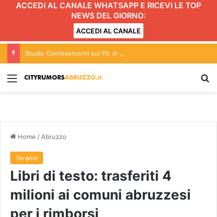
ACCEDI AL CANALE WHATSAPP E RICEVI LE TOP
NEWS DEL GIORNO:
ACCEDI AL CANALE
Studio Confesercenti sul Pil: in Abruzzo nel 2026 cresce dello 0,9%
Menu
C
Home
/
Abruzzo
Teramo
Libri di testo: trasferiti 4
milioni ai comuni abruzzesi
per i rimborsi