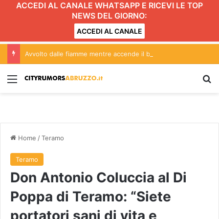
ACCEDI AL CANALE WHATSAPP E RICEVI LE TOP
NEWS DEL GIORNO:
ACCEDI AL CANALE
Avvolto dalle fiamme mentre accende il barbecue
Menu
C
Home
/
Teramo
Teramo
Don Antonio Coluccia al Di
Poppa di Teramo: “Siete
portatori sani di vita e