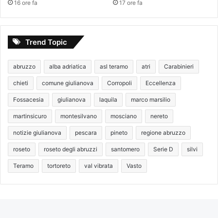
16 ore fa
17 ore fa
Trend Topic
abruzzo
alba adriatica
asl teramo
atri
Carabinieri
chieti
comune giulianova
Corropoli
Eccellenza
Fossacesia
giulianova
laquila
marco marsilio
martinsicuro
montesilvano
mosciano
nereto
notizie giulianova
pescara
pineto
regione abruzzo
roseto
roseto degli abruzzi
santomero
Serie D
silvi
Teramo
tortoreto
val vibrata
Vasto