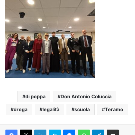
di poppa
Don Antonio Coluccia
droga
legalità
scuola
Teramo
Facebook
X
LinkedIn
Skype
Messenger
WhatsApp
Telegram
Condividi via mail