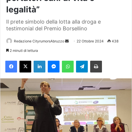
legalità”
Il prete simbolo della lotta alla droga e
testimonial del Premio Borsellino
Redazione CityrumorsAbruzzo
I
22 Ottobre 2024
438
n
2 minuti di lettura
v
Facebook
X
LinkedIn
Messenger
WhatsApp
Telegram
Stampa
i
a
u
n
'
e
m
a
i
l