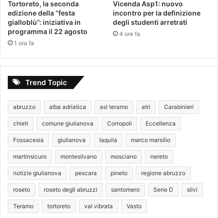
Tortoreto, la seconda
Vicenda Asp1: nuovo
edizione della “festa
incontro per la definizione
gialloblù”: iniziativa in
degli studenti arretrati
programma il 22 agosto
4 ore fa
1 ora fa
Trend Topic
abruzzo
alba adriatica
asl teramo
atri
Carabinieri
chieti
comune giulianova
Corropoli
Eccellenza
Fossacesia
giulianova
laquila
marco marsilio
martinsicuro
montesilvano
mosciano
nereto
notizie giulianova
pescara
pineto
regione abruzzo
roseto
roseto degli abruzzi
santomero
Serie D
silvi
Teramo
tortoreto
val vibrata
Vasto