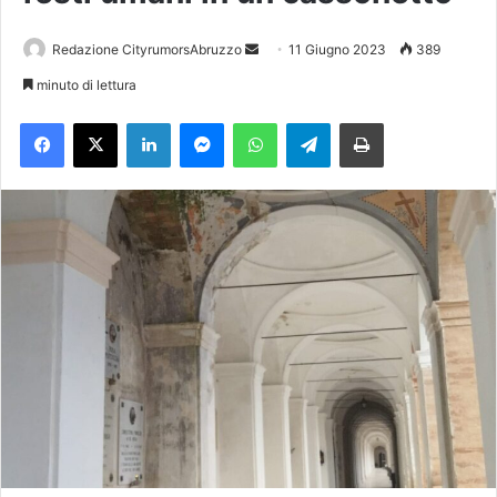
Redazione CityrumorsAbruzzo
I
11 Giugno 2023
389
n
minuto di lettura
v
Facebook
X
LinkedIn
Messenger
WhatsApp
Telegram
Stampa
i
a
u
n
'
e
m
a
i
l