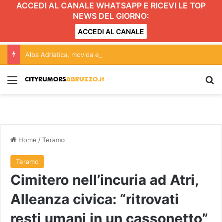
ACCEDI AL CANALE WHATSAPP E RICEVI LE TOP
NEWS DEL GIORNO:
ACCEDI AL CANALE
Alba Adriatica, movida e Gattopardo: conferenza aperta alle forze politiche. L’incontro
Menu
C
Home
/
Teramo
Teramo
Cimitero nell’incuria ad Atri,
Alleanza civica: “ritrovati
resti umani in un cassonetto”