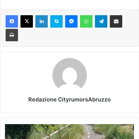
Facebook
X
LinkedIn
Skype
Messenger
WhatsApp
Telegram
Condividi via mail
Stampa
Redazione CityrumorsAbruzzo