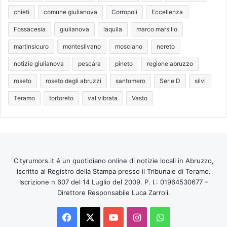
chieti
comune giulianova
Corropoli
Eccellenza
Fossacesia
giulianova
laquila
marco marsilio
martinsicuro
montesilvano
mosciano
nereto
notizie giulianova
pescara
pineto
regione abruzzo
roseto
roseto degli abruzzi
santomero
Serie D
silvi
Teramo
tortoreto
val vibrata
Vasto
Cityrumors.it é un quotidiano online di notizie locali in Abruzzo,
iscritto al Registro della Stampa presso il Tribunale di Teramo.
Iscrizione n 607 del 14 Luglio del 2009. P. I.: 01964530677 –
Direttore Responsabile Luca Zarroli.
Facebook
X
You
Instagram
WhatsApp