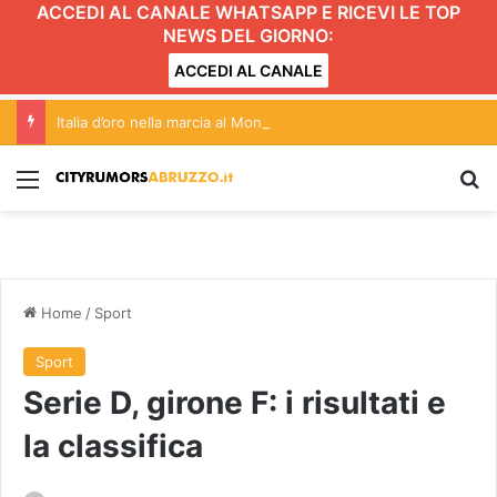
ACCEDI AL CANALE WHATSAPP E RICEVI LE TOP
NEWS DEL GIORNO:
ACCEDI AL CANALE
Italia d’oro nella marcia al Mondiale under20 con l’abruzzese Serena Di Fabio
Menu
C
Home
/
Sport
Sport
Serie D, girone F: i risultati e
la classifica