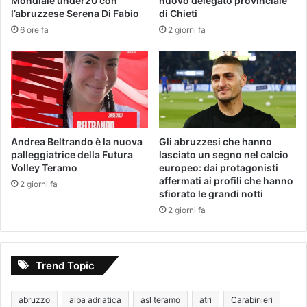
Mondiale under20 con
nuovo delegato provinciale
l’abruzzese Serena Di Fabio
di Chieti
6 ore fa
2 giorni fa
Andrea Beltrando è la nuova
Gli abruzzesi che hanno
palleggiatrice della Futura
lasciato un segno nel calcio
Volley Teramo
europeo: dai protagonisti
affermati ai profili che hanno
2 giorni fa
sfiorato le grandi notti
2 giorni fa
Trend Topic
abruzzo
alba adriatica
asl teramo
atri
Carabinieri