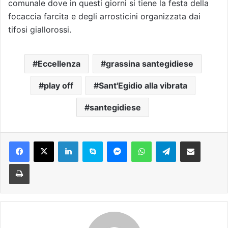
comunale dove in questi giorni si tiene la festa della
focaccia farcita e degli arrosticini organizzata dai
tifosi giallorossi.
Eccellenza
grassina santegidiese
play off
Sant'Egidio alla vibrata
santegidiese
Facebook
X
LinkedIn
Skype
Messenger
WhatsApp
Telegram
Condividi via mail
Stampa