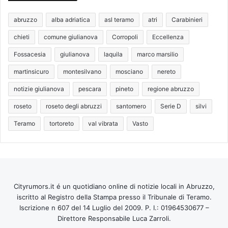
abruzzo
alba adriatica
asl teramo
atri
Carabinieri
chieti
comune giulianova
Corropoli
Eccellenza
Fossacesia
giulianova
laquila
marco marsilio
martinsicuro
montesilvano
mosciano
nereto
notizie giulianova
pescara
pineto
regione abruzzo
roseto
roseto degli abruzzi
santomero
Serie D
silvi
Teramo
tortoreto
val vibrata
Vasto
Cityrumors.it é un quotidiano online di notizie locali in Abruzzo,
iscritto al Registro della Stampa presso il Tribunale di Teramo.
Iscrizione n 607 del 14 Luglio del 2009. P. I.: 01964530677 –
Direttore Responsabile Luca Zarroli.