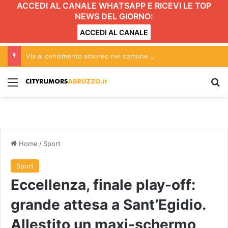
ACCEDI AL CANALE WHATSAPP E RICEVI LE TOP
NEWS DEL GIORNO:
ACCEDI AL CANALE
Via al censimento arboreo nel comune di Teramo
Menu
C
Home
/
Sport
Sport
Eccellenza, finale play-off:
grande attesa a Sant’Egidio.
Allestito un maxi-schermo