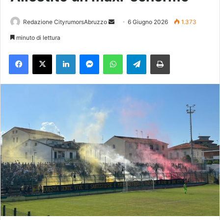
Redazione CityrumorsAbruzzo
I
6 Giugno 2026
1.373
n
minuto di lettura
v
Facebook
X
LinkedIn
Messenger
WhatsApp
Telegram
Stampa
i
a
u
n
'
e
m
a
i
l