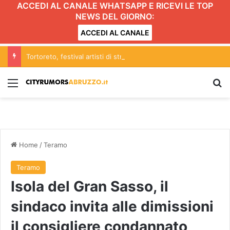
ACCEDI AL CANALE WHATSAPP E RICEVI LE TOP
NEWS DEL GIORNO:
ACCEDI AL CANALE
Tortoreto, festival artisti di strada: scattano limitazioni nella zona centrale del lungomare
Menu
C
Home
/
Teramo
Teramo
Isola del Gran Sasso, il
sindaco invita alle dimissioni
il consigliere condannato