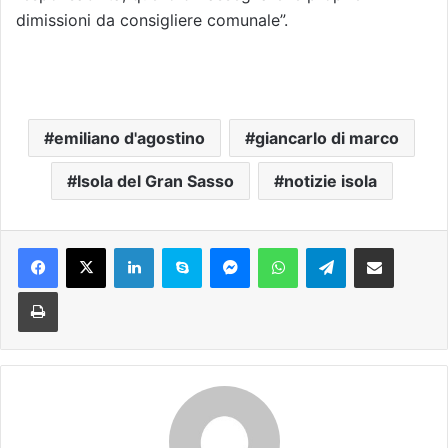
dimissioni da consigliere comunale”.
emiliano d'agostino
giancarlo di marco
Isola del Gran Sasso
notizie isola
Facebook
X
LinkedIn
Skype
Messenger
WhatsApp
Telegram
Condividi via mail
Stampa