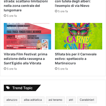
strada: scattano limitazioni
con tutela degli alberi:
nella zona centrale del
l’esempio di via Nievo
lungomare
5 ore fa
5 ore fa
Vibrata Film Festival: prima
Sfilata bis per il Carnevale
edizione della rassegna a
estivo: spettacolo a
Sant’Egidio alla Vibrata
Martinsicuro
5 ore fa
5 ore fa
Trend Topic
abruzzo
alba adriatica
asl teramo
atri
Carabinieri