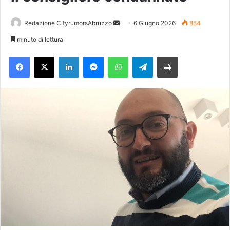
Redazione CityrumorsAbruzzo
I
6 Giugno 2026
884
n
minuto di lettura
v
Facebook
X
LinkedIn
Messenger
WhatsApp
Telegram
Stampa
i
a
u
n
'
e
m
a
i
l