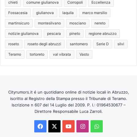
chieti
comune giulianova
Corropoli
Eccellenza
Fossacesia
giulianova
laquila
marco marsilio
martinsicuro
montesilvano
mosciano
nereto
notizie giulianova
pescara
pineto
regione abruzzo
roseto
roseto degli abruzzi
santomero
Serie D
silvi
Teramo
tortoreto
val vibrata
Vasto
Cityrumors.it é un quotidiano online di notizie locali in Abruzzo,
iscritto al Registro della Stampa presso il Tribunale di Teramo.
Iscrizione n 607 del 14 Luglio del 2009. P. I.: 01964530677 –
Direttore Responsabile Luca Zarroli.
Facebook
X
You
Instagram
WhatsApp