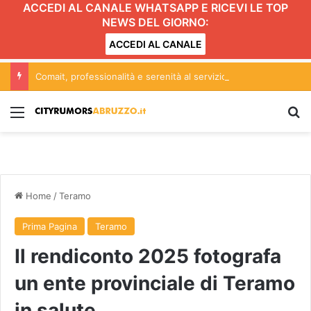
ACCEDI AL CANALE WHATSAPP E RICEVI LE TOP
NEWS DEL GIORNO:
ACCEDI AL CANALE
Comait, professionalità e serenità al servizio dei progetti
Menu
C
Home
/
Teramo
Prima Pagina
Teramo
Il rendiconto 2025 fotografa
un ente provinciale di Teramo
in salute