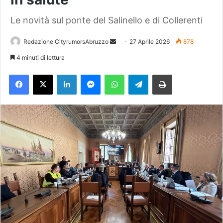
Le novità sul ponte del Salinello e di Collerenti
Redazione CityrumorsAbruzzo
I
27 Aprile 2026
878
n
4 minuti di lettura
v
Facebook
X
LinkedIn
Messenger
WhatsApp
Telegram
Stampa
i
a
u
n
'
e
m
a
i
l