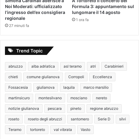
Simona Cardinali aderisce a
A Tortoreto il concerto dei
Noi Moderati: ufficializzato
Formula 3: appuntamento sul
l’ingresso dell’ex consigliera
lungomare il 14 agosto
regionale
1 ora fa
27 minuti fa
Trend Topic
abruzzo
alba adriatica
asl teramo
atri
Carabinieri
chieti
comune giulianova
Corropoli
Eccellenza
Fossacesia
giulianova
laquila
marco marsilio
martinsicuro
montesilvano
mosciano
nereto
notizie giulianova
pescara
pineto
regione abruzzo
roseto
roseto degli abruzzi
santomero
Serie D
silvi
Teramo
tortoreto
val vibrata
Vasto