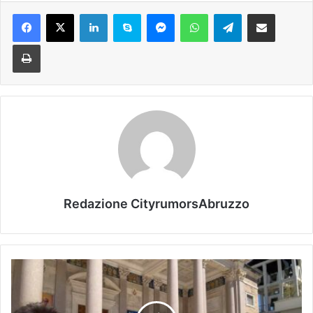
Facebook
X
LinkedIn
Skype
Messenger
WhatsApp
Telegram
Condividi via mail
Stampa
Redazione CityrumorsAbruzzo