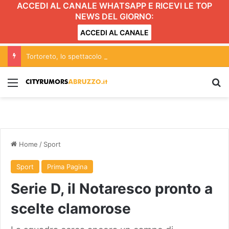
ACCEDI AL CANALE WHATSAPP E RICEVI LE TOP
NEWS DEL GIORNO:
ACCEDI AL CANALE
Tortoreto, lo spettacolo di Ferragosto: caratteristiche e curiosità dell’evento sulla spiaggia VIDEO
Menu
C
Home
/
Sport
Sport
Prima Pagina
Serie D, il Notaresco pronto a
scelte clamorose