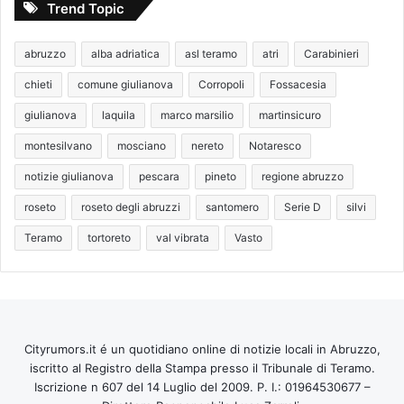
Trend Topic
abruzzo
alba adriatica
asl teramo
atri
Carabinieri
chieti
comune giulianova
Corropoli
Fossacesia
giulianova
laquila
marco marsilio
martinsicuro
montesilvano
mosciano
nereto
Notaresco
notizie giulianova
pescara
pineto
regione abruzzo
roseto
roseto degli abruzzi
santomero
Serie D
silvi
Teramo
tortoreto
val vibrata
Vasto
Cityrumors.it é un quotidiano online di notizie locali in Abruzzo,
iscritto al Registro della Stampa presso il Tribunale di Teramo.
Iscrizione n 607 del 14 Luglio del 2009. P. I.: 01964530677 –