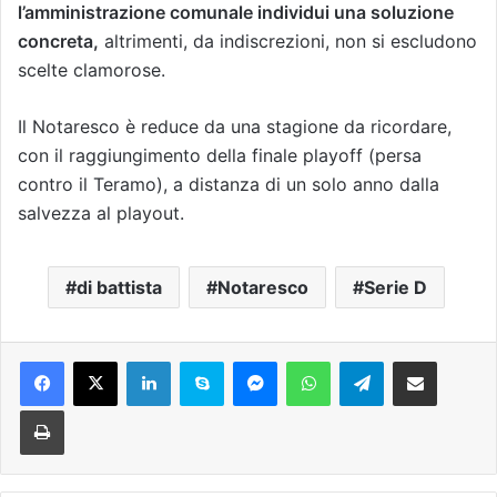
l’amministrazione comunale individui una soluzione
concreta,
altrimenti, da indiscrezioni, non si escludono
scelte clamorose.
Il Notaresco è reduce da una stagione da ricordare,
con il raggiungimento della finale playoff (persa
contro il Teramo), a distanza di un solo anno dalla
salvezza al playout.
di battista
Notaresco
Serie D
Facebook
X
LinkedIn
Skype
Messenger
WhatsApp
Telegram
Condividi via mail
Stampa