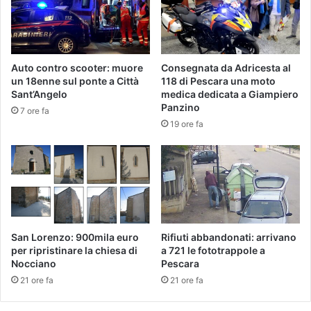
Auto contro scooter: muore
Consegnata da Adricesta al
un 18enne sul ponte a Città
118 di Pescara una moto
Sant’Angelo
medica dedicata a Giampiero
Panzino
7 ore fa
19 ore fa
San Lorenzo: 900mila euro
Rifiuti abbandonati: arrivano
per ripristinare la chiesa di
a 721 le fototrappole a
Nocciano
Pescara
21 ore fa
21 ore fa