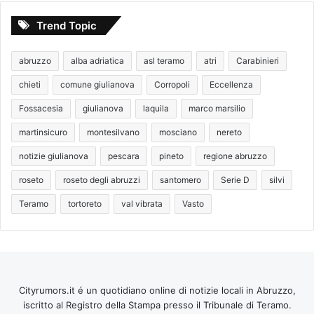
Trend Topic
abruzzo
alba adriatica
asl teramo
atri
Carabinieri
chieti
comune giulianova
Corropoli
Eccellenza
Fossacesia
giulianova
laquila
marco marsilio
martinsicuro
montesilvano
mosciano
nereto
notizie giulianova
pescara
pineto
regione abruzzo
roseto
roseto degli abruzzi
santomero
Serie D
silvi
Teramo
tortoreto
val vibrata
Vasto
Cityrumors.it é un quotidiano online di notizie locali in Abruzzo,
iscritto al Registro della Stampa presso il Tribunale di Teramo.