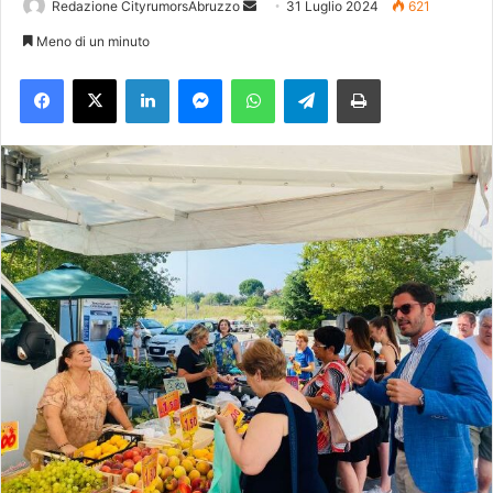
Redazione CityrumorsAbruzzo
I
31 Luglio 2024
621
n
Meno di un minuto
v
Facebook
X
LinkedIn
Messenger
WhatsApp
Telegram
Stampa
i
a
u
n
'
e
m
a
i
l