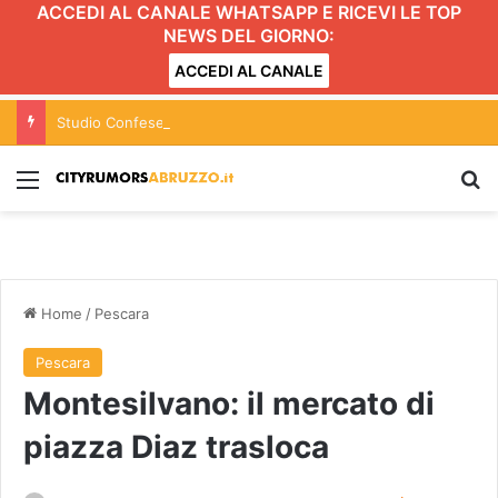
ACCEDI AL CANALE WHATSAPP E RICEVI LE TOP
NEWS DEL GIORNO:
ACCEDI AL CANALE
Studio Confesercenti sul Pil: in Abruzzo nel 2026 cresce dello 0,9%
Menu
C
Home
/
Pescara
Pescara
Montesilvano: il mercato di
piazza Diaz trasloca