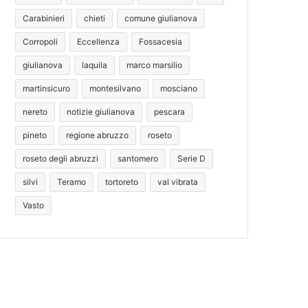
Carabinieri
chieti
comune giulianova
Corropoli
Eccellenza
Fossacesia
giulianova
laquila
marco marsilio
martinsicuro
montesilvano
mosciano
nereto
notizie giulianova
pescara
pineto
regione abruzzo
roseto
roseto degli abruzzi
santomero
Serie D
silvi
Teramo
tortoreto
val vibrata
Vasto