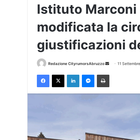
Istituto Marconi
modificata la cir
giustificazioni 
Redazione CityrumorsAbruzzo
I
11 Settembr
n
Facebook
X
LinkedIn
Messenger
Stampa
v
i
a
u
n
'
e
m
a