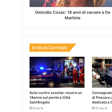
Omicidio Cozac: 18 anni di carcere a De
Martinis
Articoli Correlati
Auto contro scooter: muore un
Consegnata 
18enne sul ponte a Città
di Pescara
Sant’Angelo
dedicata a
8 ore fa
21 ore fa