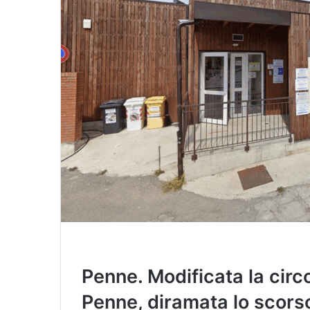
i
l
Penne. Modificata la circol
Penne, diramata lo scors