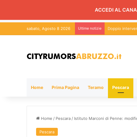
ACCEDI AL CANA
sabato, Agosto 8 2026
Ultime notizie
Alpinisti morti 
Home
Prima Pagina
Teramo
Pescara
Home
/
Pescara
/
Istituto Marconi di Penne: modific
Pescara