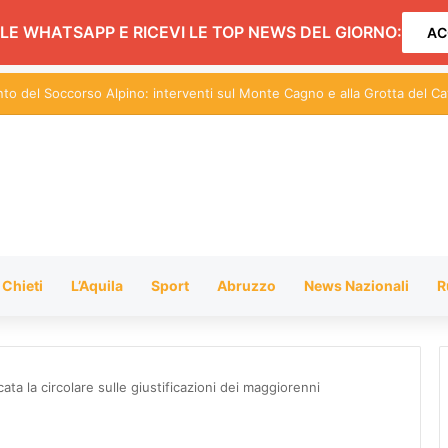
LE WHATSAPP E RICEVI LE TOP NEWS DEL GIORNO:
AC
in Nepal: i familiari di Marco di Marcello in viaggio
Chieti
L’Aquila
Sport
Abruzzo
News Nazionali
R
ata la circolare sulle giustificazioni dei maggiorenni