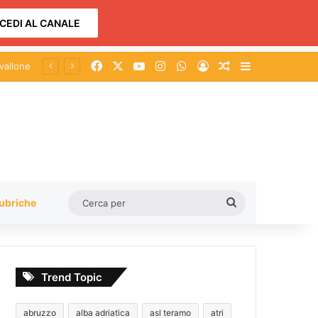
CEDI AL CANALE
Facebook
X
You Tube
Instagram
WhatsApp
Accedi
Un articolo a c
Barra lateral
Cerca
ubriche
per
Trend Topic
abruzzo
alba adriatica
asl teramo
atri