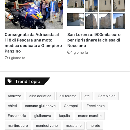
Consegnata da Adricesta al
San Lorenzo: 900mila euro
118 di Pescara una moto
per ripristinare la chiesa di
medica dedicata a Giampiero
Nocciano
Panzino
1 giorno fa
1 giorno fa
Trend Topic
abruzzo
alba adriatica
asl teramo
atri
Carabinieri
chieti
comune giulianova
Corropoli
Eccellenza
Fossacesia
giulianova
laquila
marco marsilio
martinsicuro
montesilvano
mosciano
nereto