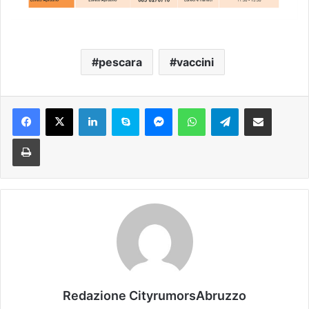
pescara
vaccini
Facebook
X
LinkedIn
Skype
Messenger
WhatsApp
Telegram
Condividi via mail
Stampa
Redazione CityrumorsAbruzzo