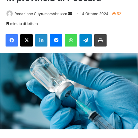
Redazione CityrumorsAbruzzo
I
14 Ottobre 2024
521
n
minuto di lettura
v
Facebook
X
LinkedIn
Messenger
WhatsApp
Telegram
Stampa
i
a
u
n
'
e
m
a
i
l