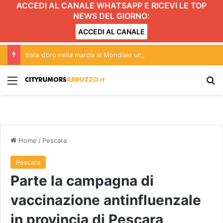
ACCEDI AL CANALE WHATSAPP E RICEVI LE TOP
NEWS DEL GIORNO:
ACCEDI AL CANALE
Italia d’oro nella marcia al Mondiale under20 con l’abruzzese Serena Di Fabio
Menu
C
Home
/
Pescara
Pescara
Parte la campagna di
vaccinazione antinfluenzale
in provincia di Pescara