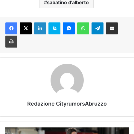
sabatino d'alberto
Facebook
X
LinkedIn
Skype
Messenger
WhatsApp
Telegram
Condividi via mail
Stampa
Redazione CityrumorsAbruzzo