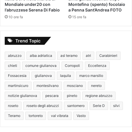
Mondiale under20 con
Montefino (spento) focolaio
l’abruzzese Serena Di Fabio
a Penna Sant’Andrea FOTO
10 ore fa
15 ore fa
Trend Topic
abruzzo
alba adriatica
asl teramo
atri
Carabinieri
chieti
comune giulianova
Corropoli
Eccellenza
Fossacesia
giulianova
laquila
marco marsilio
martinsicuro
montesilvano
mosciano
nereto
notizie giulianova
pescara
pineto
regione abruzzo
roseto
roseto degli abruzzi
santomero
Serie D
silvi
Teramo
tortoreto
val vibrata
Vasto