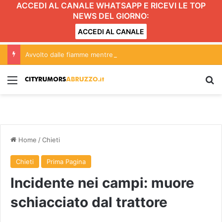
ACCEDI AL CANALE WHATSAPP E RICEVI LE TOP
NEWS DEL GIORNO:
ACCEDI AL CANALE
Avvolto dalle fiamme mentre accende il barbecue
Menu
C
Home
/
Chieti
Chieti
Prima Pagina
Incidente nei campi: muore
schiacciato dal trattore