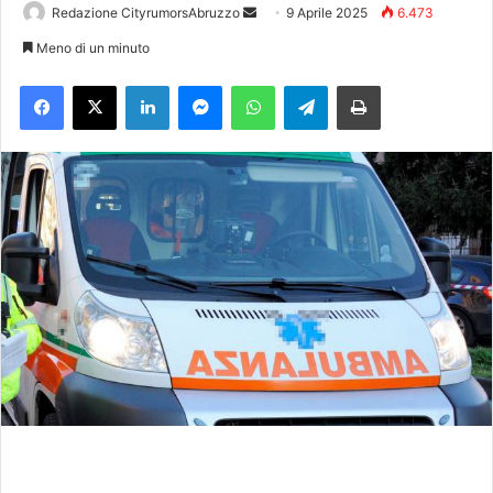
Redazione CityrumorsAbruzzo
I
9 Aprile 2025
6.473
n
Meno di un minuto
v
Facebook
X
LinkedIn
Messenger
WhatsApp
Telegram
Stampa
i
a
u
n
'
e
m
a
i
l