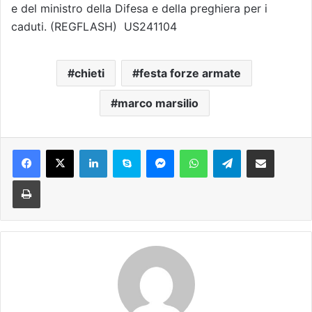
e del ministro della Difesa e della preghiera per i
caduti. (REGFLASH) US241104
chieti
festa forze armate
marco marsilio
Facebook
X
LinkedIn
Skype
Messenger
WhatsApp
Telegram
Condividi via mail
Stampa