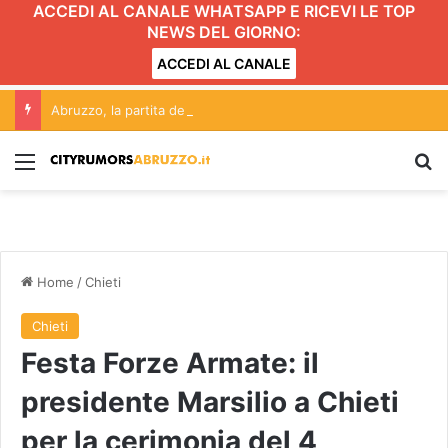
ACCEDI AL CANALE WHATSAPP E RICEVI LE TOP
NEWS DEL GIORNO:
ACCEDI AL CANALE
Abruzzo, la partita dell’acqua guarda già al 2027: candidature e nuovi equilibri tra L’Aquila e Teramo
Menu
C
Home
/
Chieti
Chieti
Festa Forze Armate: il
presidente Marsilio a Chieti
per la cerimonia del 4