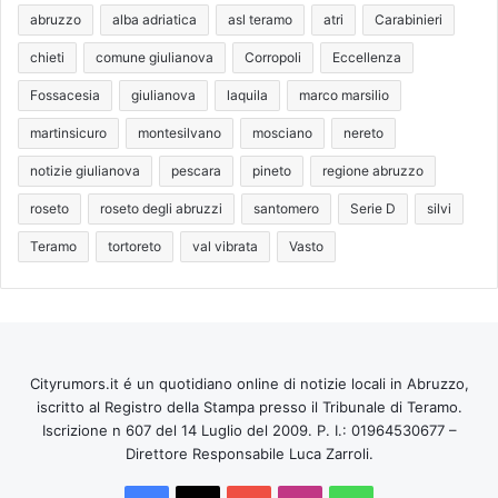
abruzzo
alba adriatica
asl teramo
atri
Carabinieri
chieti
comune giulianova
Corropoli
Eccellenza
Fossacesia
giulianova
laquila
marco marsilio
martinsicuro
montesilvano
mosciano
nereto
notizie giulianova
pescara
pineto
regione abruzzo
roseto
roseto degli abruzzi
santomero
Serie D
silvi
Teramo
tortoreto
val vibrata
Vasto
Cityrumors.it é un quotidiano online di notizie locali in Abruzzo,
iscritto al Registro della Stampa presso il Tribunale di Teramo.
Iscrizione n 607 del 14 Luglio del 2009. P. I.: 01964530677 –
Direttore Responsabile Luca Zarroli.