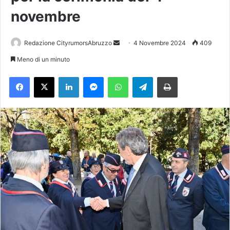
novembre
Redazione CityrumorsAbruzzo
I
4 Novembre 2024
409
n
Meno di un minuto
v
Facebook
X
LinkedIn
Messenger
WhatsApp
Telegram
Stampa
i
a
u
n
'
e
m
a
i
l