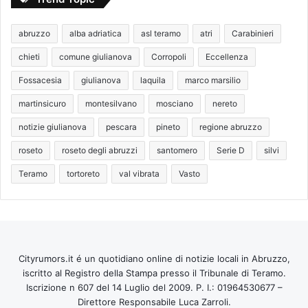
abruzzo
alba adriatica
asl teramo
atri
Carabinieri
chieti
comune giulianova
Corropoli
Eccellenza
Fossacesia
giulianova
laquila
marco marsilio
martinsicuro
montesilvano
mosciano
nereto
notizie giulianova
pescara
pineto
regione abruzzo
roseto
roseto degli abruzzi
santomero
Serie D
silvi
Teramo
tortoreto
val vibrata
Vasto
Cityrumors.it é un quotidiano online di notizie locali in Abruzzo,
iscritto al Registro della Stampa presso il Tribunale di Teramo.
Iscrizione n 607 del 14 Luglio del 2009. P. I.: 01964530677 –
Direttore Responsabile Luca Zarroli.