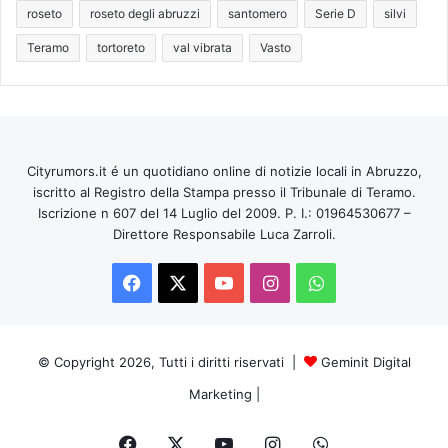
roseto
roseto degli abruzzi
santomero
Serie D
silvi
Teramo
tortoreto
val vibrata
Vasto
Cityrumors.it é un quotidiano online di notizie locali in Abruzzo,
iscritto al Registro della Stampa presso il Tribunale di Teramo.
Iscrizione n 607 del 14 Luglio del 2009. P. I.: 01964530677 –
Direttore Responsabile Luca Zarroli.
Facebook
X
You
Instagram
WhatsApp
Tube
© Copyright 2026, Tutti i diritti riservati |
Geminit Digital
Marketing
|
Facebook
X
You
Instagram
WhatsApp