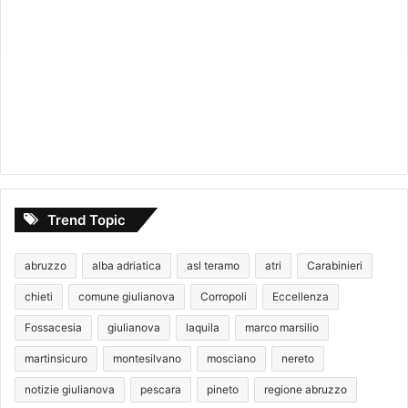
Trend Topic
abruzzo
alba adriatica
asl teramo
atri
Carabinieri
chieti
comune giulianova
Corropoli
Eccellenza
Fossacesia
giulianova
laquila
marco marsilio
martinsicuro
montesilvano
mosciano
nereto
notizie giulianova
pescara
pineto
regione abruzzo