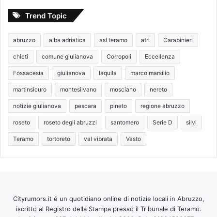
Trend Topic
abruzzo
alba adriatica
asl teramo
atri
Carabinieri
chieti
comune giulianova
Corropoli
Eccellenza
Fossacesia
giulianova
laquila
marco marsilio
martinsicuro
montesilvano
mosciano
nereto
notizie giulianova
pescara
pineto
regione abruzzo
roseto
roseto degli abruzzi
santomero
Serie D
silvi
Teramo
tortoreto
val vibrata
Vasto
Cityrumors.it é un quotidiano online di notizie locali in Abruzzo,
iscritto al Registro della Stampa presso il Tribunale di Teramo.