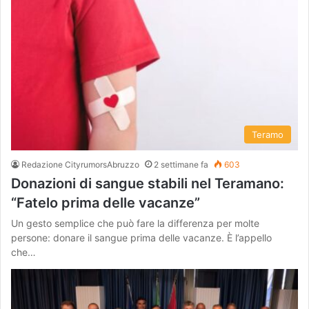
Teramo
Redazione CityrumorsAbruzzo
2 settimane fa
603
Donazioni di sangue stabili nel Teramano:
“Fatelo prima delle vacanze”
Un gesto semplice che può fare la differenza per molte
persone: donare il sangue prima delle vacanze. È l’appello
che…