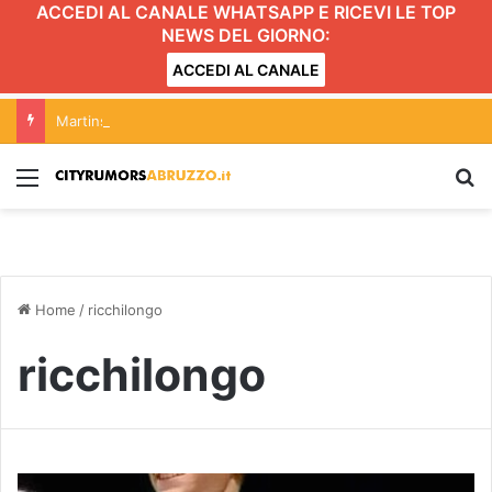
ACCEDI AL CANALE WHATSAPP E RICEVI LE TOP
NEWS DEL GIORNO:
ACCEDI AL CANALE
Martinsicuro, chiusura dei negozi alimentari del centro entro le 20.30: l’ordinanza
Menu
C
Home
/
ricchilongo
ricchilongo