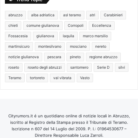
abruzzo
alba adriatica
asl teramo
atri
Carabinieri
chieti
comune giulianova
Corropoli
Eccellenza
Fossacesia
giulianova
laquila
marco marsilio
martinsicuro
montesilvano
mosciano
nereto
notizie giulianova
pescara
pineto
regione abruzzo
roseto
roseto degli abruzzi
santomero
Serie D
silvi
Teramo
tortoreto
val vibrata
Vasto
Cityrumors.it é un quotidiano online di notizie locali in Abruzzo,
iscritto al Registro della Stampa presso il Tribunale di Teramo.
Iscrizione n 607 del 14 Luglio del 2009. P. I.: 01964530677 –
Direttore Responsabile Luca Zarroli.