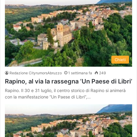
Chieti
Redazione CityrumorsAbruzzo
1 settimana fa
249
Rapino, al via la rassegna ‘Un Paese di Libri’
Rapino. Il 30 e 31 luglio, il centro storico di Rapino si animerà
con la manifestazione “Un Paese di Libri”,…