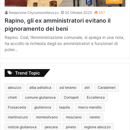
Chieti
Redazione CityrumorsAbruzzo
30 Ottobre 2023
507
Rapino, gli ex amministratori evitano il
pignoramento dei beni
Rapino. Così, l’Amministrazione comunale, si spiega in una nota,
ha accolto la richiesta degli ex amministratori e funzionari di
poter…
Trend Topic
abruzzo
alba adriatica
asl teramo
atri
Carabinieri
chieti
comune giulianova
Corropoli
Eccellenza
Fossacesia
giulianova
laquila
marco marsilio
martinsicuro
montesilvano
mosciano
nereto
notizie giulianova
pescara
pineto
regione abruzzo