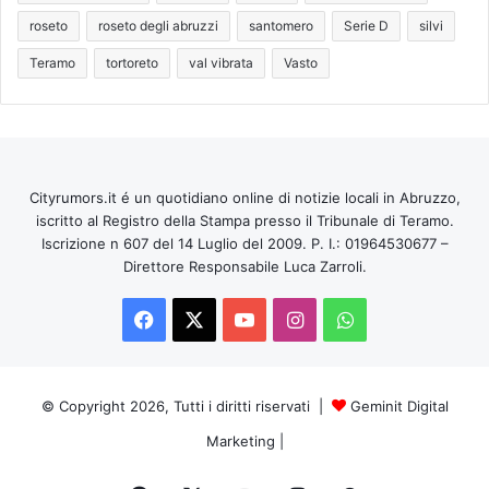
roseto
roseto degli abruzzi
santomero
Serie D
silvi
Teramo
tortoreto
val vibrata
Vasto
Cityrumors.it é un quotidiano online di notizie locali in Abruzzo,
iscritto al Registro della Stampa presso il Tribunale di Teramo.
Iscrizione n 607 del 14 Luglio del 2009. P. I.: 01964530677 –
Direttore Responsabile Luca Zarroli.
Facebook
X
You
Instagram
WhatsApp
Tube
© Copyright 2026, Tutti i diritti riservati |
Geminit Digital
Marketing
|