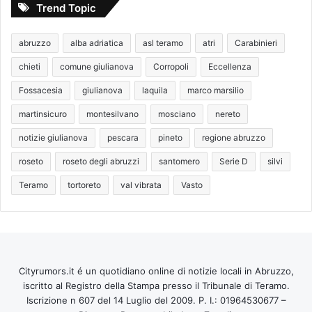
Trend Topic
abruzzo
alba adriatica
asl teramo
atri
Carabinieri
chieti
comune giulianova
Corropoli
Eccellenza
Fossacesia
giulianova
laquila
marco marsilio
martinsicuro
montesilvano
mosciano
nereto
notizie giulianova
pescara
pineto
regione abruzzo
roseto
roseto degli abruzzi
santomero
Serie D
silvi
Teramo
tortoreto
val vibrata
Vasto
Cityrumors.it é un quotidiano online di notizie locali in Abruzzo,
iscritto al Registro della Stampa presso il Tribunale di Teramo.
Iscrizione n 607 del 14 Luglio del 2009. P. I.: 01964530677 –