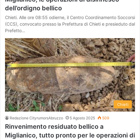
dell’ordigno bellico
Chieti. Alle ore 08:55 odierne, il Centro Coordinamento Soccorsi
(CCS), convocato presso la Prefettura di Chieti e presieduto dal
Prefetto…
Chieti
Redazione CityrumorsAbruzzo
5 Agosto 2025
509
Rinvenimento residuato bellico a
Miglianico, tutto pronto per le operazioni di