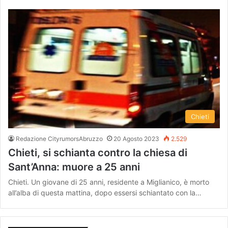
Chieti
Redazione CityrumorsAbruzzo
20 Agosto 2023
2.529
Chieti, si schianta contro la chiesa di
Sant’Anna: muore a 25 anni
Chieti. Un giovane di 25 anni, residente a Miglianico, è morto
all’alba di questa mattina, dopo essersi schiantato con la…