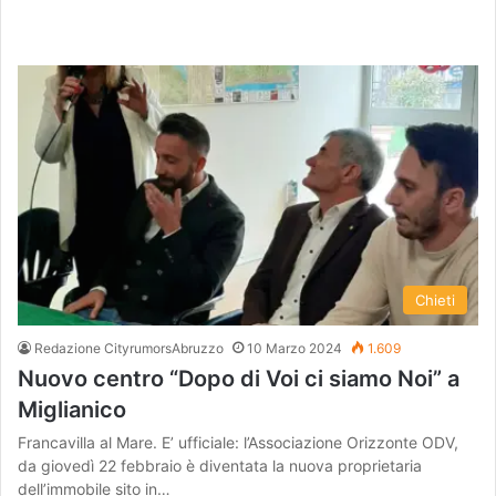
Chieti
Redazione CityrumorsAbruzzo
10 Marzo 2024
1.609
Nuovo centro “Dopo di Voi ci siamo Noi” a
Miglianico
Francavilla al Mare. E’ ufficiale: l’Associazione Orizzonte ODV,
da giovedì 22 febbraio è diventata la nuova proprietaria
dell’immobile sito in…