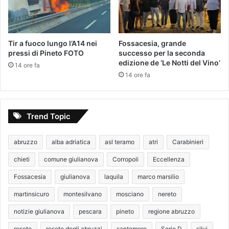
Tir a fuoco lungo l’A14 nei
Fossacesia, grande
pressi di Pineto FOTO
successo per la seconda
edizione de ‘Le Notti del Vino’
14 ore fa
14 ore fa
Trend Topic
abruzzo
alba adriatica
asl teramo
atri
Carabinieri
chieti
comune giulianova
Corropoli
Eccellenza
Fossacesia
giulianova
laquila
marco marsilio
martinsicuro
montesilvano
mosciano
nereto
notizie giulianova
pescara
pineto
regione abruzzo
roseto
roseto degli abruzzi
santomero
Serie D
silvi