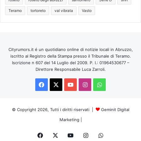
Teramo
tortoreto
val vibrata
Vasto
Cityrumors.it é un quotidiano online di notizie locali in Abruzzo,
iscritto al Registro della Stampa presso il Tribunale di Teramo.
Iscrizione n 607 del 14 Luglio del 2009. P. I.: 01964530677 –
Direttore Responsabile Luca Zarroli.
Facebook
X
You
Instagram
WhatsApp
Tube
© Copyright 2026, Tutti i diritti riservati |
Geminit Digital
Marketing
|
Facebook
X
You
Instagram
WhatsApp