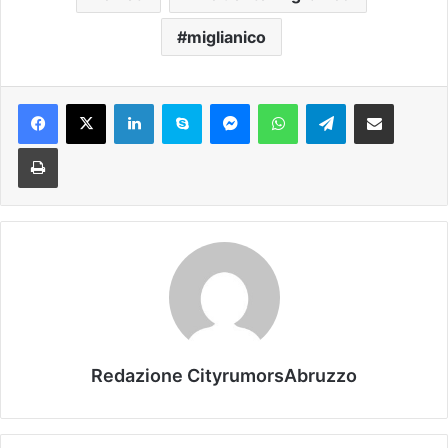
miglianico
Facebook
X
LinkedIn
Skype
Messenger
WhatsApp
Telegram
Condividi via mail
Stampa
Redazione CityrumorsAbruzzo