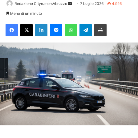
Redazione CityrumorsAbruzzo
I
7 Luglio 2026
4.926
n
Meno di un minuto
v
Facebook
X
LinkedIn
Messenger
WhatsApp
Telegram
Stampa
i
a
u
n
'
e
m
a
i
l