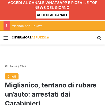
ACCEDI AL CANALE WHATSAPP E RICEVI LE TOP
NEWS DEL GIORNO:
ACCEDI AL CANALE
Vicenda Asp1: nuovo incontro per la definizione degli studenti arretrati
Menu
C
Home
/
Chieti
Chieti
Miglianico, tentano di rubare
un’auto: arrestati dai
Carabinieri