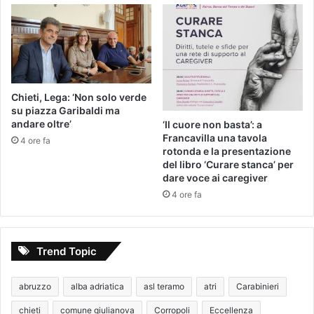
Chieti, Lega: ‘Non solo verde
su piazza Garibaldi ma
andare oltre’
‘Il cuore non basta’: a
Francavilla una tavola
4 ore fa
rotonda e la presentazione
del libro ‘Curare stanca’ per
dare voce ai caregiver
4 ore fa
Trend Topic
abruzzo
alba adriatica
asl teramo
atri
Carabinieri
chieti
comune giulianova
Corropoli
Eccellenza