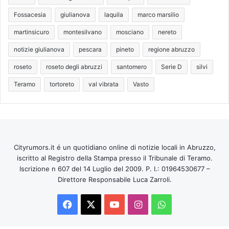
Fossacesia
giulianova
laquila
marco marsilio
martinsicuro
montesilvano
mosciano
nereto
notizie giulianova
pescara
pineto
regione abruzzo
roseto
roseto degli abruzzi
santomero
Serie D
silvi
Teramo
tortoreto
val vibrata
Vasto
Cityrumors.it é un quotidiano online di notizie locali in Abruzzo,
iscritto al Registro della Stampa presso il Tribunale di Teramo.
Iscrizione n 607 del 14 Luglio del 2009. P. I.: 01964530677 –
Direttore Responsabile Luca Zarroli.
Facebook
X
You
Instagram
WhatsApp
Tube