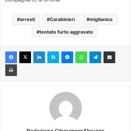
arresti
Carabinieri
miglianico
tentato furto aggravato
Facebook
X
LinkedIn
Skype
Messenger
WhatsApp
Telegram
Condividi via mail
Stampa
Redazione CityrumorsAbruzzo