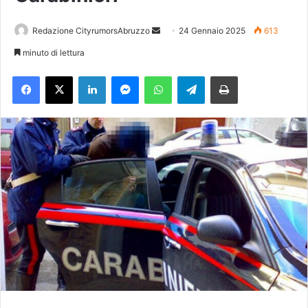
Redazione CityrumorsAbruzzo
I
24 Gennaio 2025
613
n
minuto di lettura
v
Facebook
X
LinkedIn
Messenger
WhatsApp
Telegram
Stampa
i
a
u
n
'
e
m
a
i
l