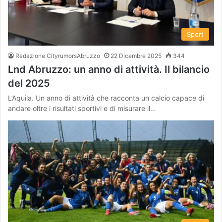
Sport
Redazione CityrumorsAbruzzo
22 Dicembre 2025
344
Lnd Abruzzo: un anno di attività. Il bilancio
del 2025
L’Aquila. Un anno di attività che racconta un calcio capace di
andare oltre i risultati sportivi e di misurare il…