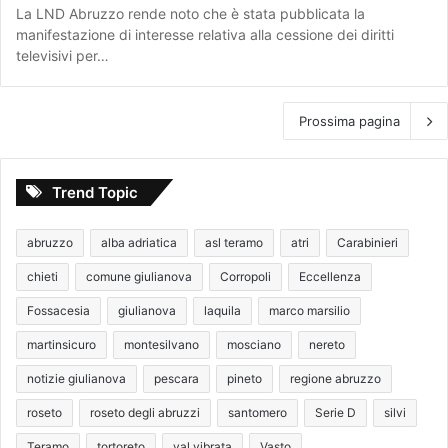
La LND Abruzzo rende noto che è stata pubblicata la
manifestazione di interesse relativa alla cessione dei diritti
televisivi per…
Prossima pagina
Trend Topic
abruzzo
alba adriatica
asl teramo
atri
Carabinieri
chieti
comune giulianova
Corropoli
Eccellenza
Fossacesia
giulianova
laquila
marco marsilio
martinsicuro
montesilvano
mosciano
nereto
notizie giulianova
pescara
pineto
regione abruzzo
roseto
roseto degli abruzzi
santomero
Serie D
silvi
Teramo
tortoreto
val vibrata
Vasto