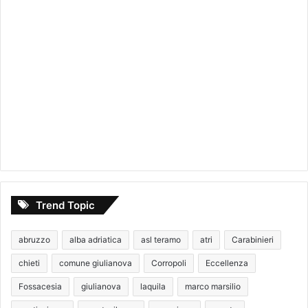
Trend Topic
abruzzo
alba adriatica
asl teramo
atri
Carabinieri
chieti
comune giulianova
Corropoli
Eccellenza
Fossacesia
giulianova
laquila
marco marsilio