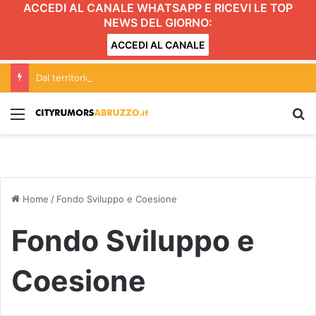
ACCEDI AL CANALE WHATSAPP E RICEVI LE TOP
NEWS DEL GIORNO:
ACCEDI AL CANALE
Dal territorio al piatto: i prodotti che rendono riconoscibile Osteria Pchior
Menu
C
Home
/
Fondo Sviluppo e Coesione
Fondo Sviluppo e
Coesione