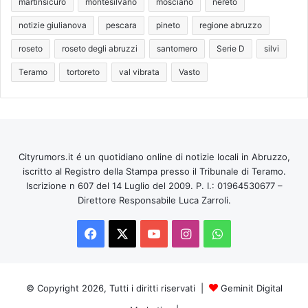
martinsicuro
montesilvano
mosciano
nereto
notizie giulianova
pescara
pineto
regione abruzzo
roseto
roseto degli abruzzi
santomero
Serie D
silvi
Teramo
tortoreto
val vibrata
Vasto
Cityrumors.it é un quotidiano online di notizie locali in Abruzzo,
iscritto al Registro della Stampa presso il Tribunale di Teramo.
Iscrizione n 607 del 14 Luglio del 2009. P. I.: 01964530677 –
Direttore Responsabile Luca Zarroli.
Facebook
X
You
Instagram
WhatsApp
Tube
© Copyright 2026, Tutti i diritti riservati |
Geminit Digital