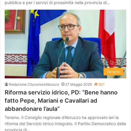
pubblica e per i servizi di prossimità nella provincia di…
Teramo
Redazione CityrumorsAbruzzo
27 Maggio 2026
501
Riforma servizio idrico, PD: “Bene hanno
fatto Pepe, Mariani e Cavallari ad
abbandonare l’aula”
Teramo. Il Consiglio regionale d’Abruzzo ha approvato ieri la
riforma del Servizio Idrico Integrato. Il Partito Democratico della
provincia di…