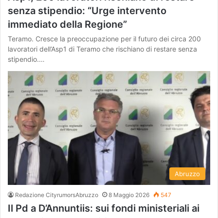
senza stipendio: “Urge intervento
immediato della Regione”
Teramo. Cresce la preoccupazione per il futuro dei circa 200
lavoratori dell’Asp1 di Teramo che rischiano di restare senza
stipendio.…
Abruzzo
Redazione CityrumorsAbruzzo
8 Maggio 2026
547
Il Pd a D’Annuntiis: sui fondi ministeriali ai