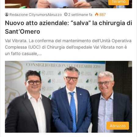
Teramo
Redazione CityrumorsAbruzzo
2 settimane fa
887
Nuovo atto aziendale: “salva” la chirurgia di
Sant’Omero
Val Vibrata. La conferma del mantenimento dell’Unità Operativa
Complessa (UOC) di Chirurgia dell’ospedale Val Vibrata non è
un fatto casuale,…
Abruzzo