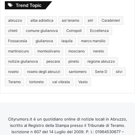
Trend Topic
abruzzo
alba adriatica
asl teramo
atri
Carabinieri
chieti
comune giulianova
Corropoli
Eccellenza
Fossacesia
giulianova
laquila
marco marsilio
martinsicuro
montesilvano
mosciano
nereto
notizie giulianova
pescara
pineto
regione abruzzo
roseto
roseto degli abruzzi
santomero
Serie D
silvi
Teramo
tortoreto
val vibrata
Vasto
Cityrumors.it é un quotidiano online di notizie locali in Abruzzo,
iscritto al Registro della Stampa presso il Tribunale di Teramo.
Iscrizione n 607 del 14 Luglio del 2009. P. I.: 01964530677 –