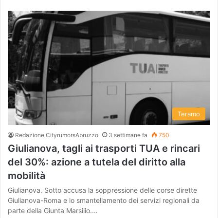
Teramo
Redazione CityrumorsAbruzzo
3 settimane fa
750
Giulianova, tagli ai trasporti TUA e rincari
del 30%: azione a tutela del diritto alla
mobilità
Giulianova. Sotto accusa la soppressione delle corse dirette
Giulianova-Roma e lo smantellamento dei servizi regionali da
parte della Giunta Marsilio.…