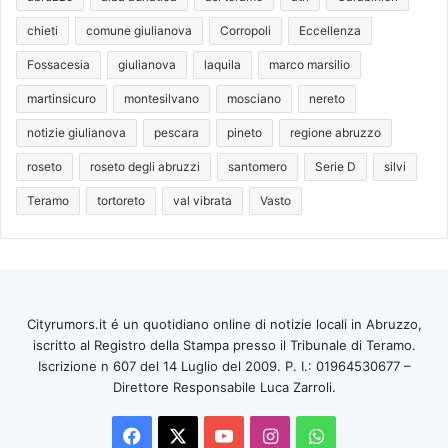
chieti
comune giulianova
Corropoli
Eccellenza
Fossacesia
giulianova
laquila
marco marsilio
martinsicuro
montesilvano
mosciano
nereto
notizie giulianova
pescara
pineto
regione abruzzo
roseto
roseto degli abruzzi
santomero
Serie D
silvi
Teramo
tortoreto
val vibrata
Vasto
Cityrumors.it é un quotidiano online di notizie locali in Abruzzo,
iscritto al Registro della Stampa presso il Tribunale di Teramo.
Iscrizione n 607 del 14 Luglio del 2009. P. I.: 01964530677 –
Direttore Responsabile Luca Zarroli.
Facebook
X
You
Instagram
WhatsApp