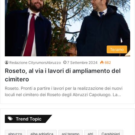
Teramo
Redazione CityrumorsAbruzzo
7 Settembre 2024
662
Roseto, al via i lavori di ampliamento del
cimitero
Roseto. Pronti a partire i lavori per la realizzazione dei nuovi
loculi nel cimitero dei Roseto degli Abruzzi Capoluogo. La…
Trend Topic
abruzzo
alba adriatica
asl teramo
atri
Carabinieri