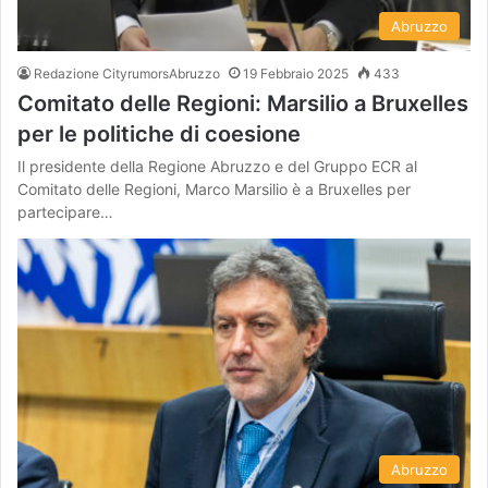
Abruzzo
Redazione CityrumorsAbruzzo
19 Febbraio 2025
433
Comitato delle Regioni: Marsilio a Bruxelles
per le politiche di coesione
Il presidente della Regione Abruzzo e del Gruppo ECR al
Comitato delle Regioni, Marco Marsilio è a Bruxelles per
partecipare…
Abruzzo