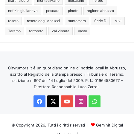
martinsicuro
montesilvano
mosciano
nereto
notizie giulianova
pescara
pineto
regione abruzzo
roseto
roseto degli abruzzi
santomero
Serie D
silvi
Teramo
tortoreto
val vibrata
Vasto
Cityrumors.it é un quotidiano online di notizie locali in Abruzzo,
iscritto al Registro della Stampa presso il Tribunale di Teramo.
Iscrizione n 607 del 14 Luglio del 2009. P. I.: 01964530677 –
Direttore Responsabile Luca Zarroli.
Facebook
X
You
Instagram
WhatsApp
Tube
© Copyright 2026, Tutti i diritti riservati |
Geminit Digital