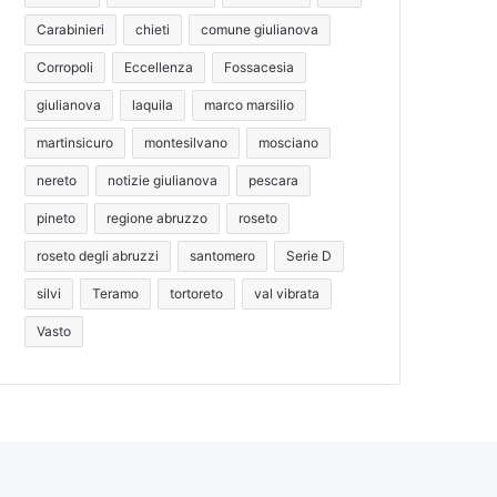
Carabinieri
chieti
comune giulianova
Corropoli
Eccellenza
Fossacesia
giulianova
laquila
marco marsilio
martinsicuro
montesilvano
mosciano
nereto
notizie giulianova
pescara
pineto
regione abruzzo
roseto
roseto degli abruzzi
santomero
Serie D
silvi
Teramo
tortoreto
val vibrata
Vasto