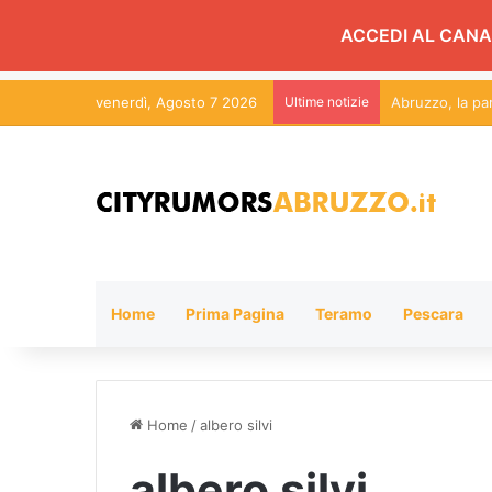
ACCEDI AL CANA
venerdì, Agosto 7 2026
Ultime notizie
Home
Prima Pagina
Teramo
Pescara
Home
/
albero silvi
albero silvi