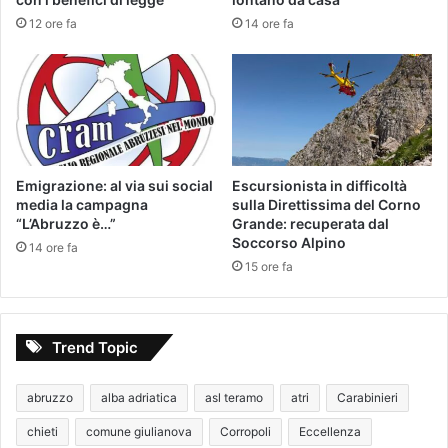
12 ore fa
14 ore fa
Emigrazione: al via sui social
Escursionista in difficoltà
media la campagna
sulla Direttissima del Corno
“L’Abruzzo è…”
Grande: recuperata dal
Soccorso Alpino
14 ore fa
15 ore fa
Trend Topic
abruzzo
alba adriatica
asl teramo
atri
Carabinieri
chieti
comune giulianova
Corropoli
Eccellenza