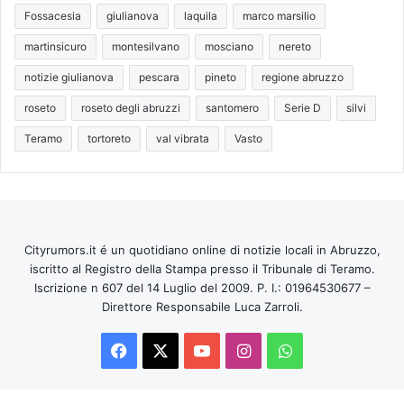
Fossacesia
giulianova
laquila
marco marsilio
martinsicuro
montesilvano
mosciano
nereto
notizie giulianova
pescara
pineto
regione abruzzo
roseto
roseto degli abruzzi
santomero
Serie D
silvi
Teramo
tortoreto
val vibrata
Vasto
Cityrumors.it é un quotidiano online di notizie locali in Abruzzo,
iscritto al Registro della Stampa presso il Tribunale di Teramo.
Iscrizione n 607 del 14 Luglio del 2009. P. I.: 01964530677 –
Direttore Responsabile Luca Zarroli.
Facebook
X
You
Instagram
WhatsApp
Tube