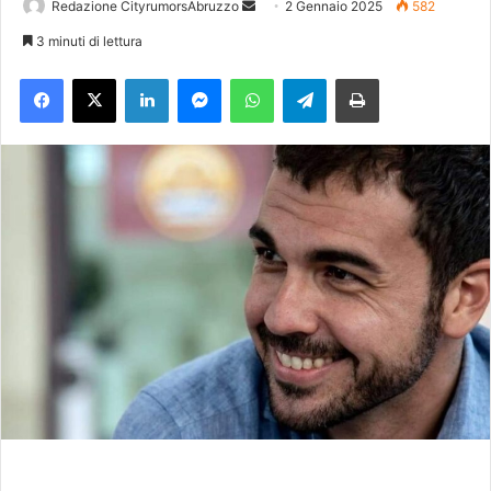
Redazione CityrumorsAbruzzo
I
2 Gennaio 2025
582
n
3 minuti di lettura
v
Facebook
X
LinkedIn
Messenger
WhatsApp
Telegram
Stampa
i
a
u
n
'
e
m
a
i
l