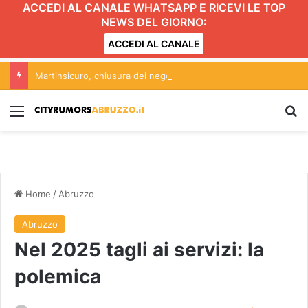
ACCEDI AL CANALE WHATSAPP E RICEVI LE TOP
NEWS DEL GIORNO:
ACCEDI AL CANALE
Martinsicuro, chiusura dei negozi alimentari del centro entro le 20.30: l’ordinanza
Menu
C
Home
/
Abruzzo
Abruzzo
Nel 2025 tagli ai servizi: la
polemica