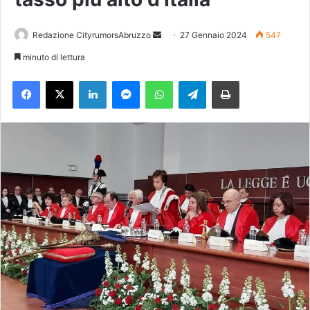
Redazione CityrumorsAbruzzo
I
27 Gennaio 2024
547
n
minuto di lettura
v
Facebook
X
LinkedIn
Messenger
WhatsApp
Telegram
Stampa
i
a
u
n
'
e
m
a
i
l