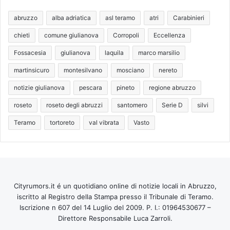
abruzzo
alba adriatica
asl teramo
atri
Carabinieri
chieti
comune giulianova
Corropoli
Eccellenza
Fossacesia
giulianova
laquila
marco marsilio
martinsicuro
montesilvano
mosciano
nereto
notizie giulianova
pescara
pineto
regione abruzzo
roseto
roseto degli abruzzi
santomero
Serie D
silvi
Teramo
tortoreto
val vibrata
Vasto
Cityrumors.it é un quotidiano online di notizie locali in Abruzzo,
iscritto al Registro della Stampa presso il Tribunale di Teramo.
Iscrizione n 607 del 14 Luglio del 2009. P. I.: 01964530677 –
Direttore Responsabile Luca Zarroli.